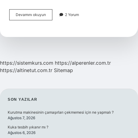
Çevrimiçi
Devamını okuyun
2 Yorum
Ve
Çevrimdışı
Ne
Demek
https://sistemkurs.com
https://alperenler.com.tr
https://altinetut.com.tr
Sitemap
SIDEBAR
SON YAZILAR
Kurutma makinesinin çamaşırları çekmemesi için ne yapmalı ?
Ağustos 7, 2026
Kuka tesbih yıkanır mı ?
Ağustos 6, 2026