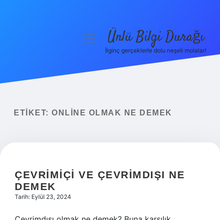
Ünlü Bilgi Durağı
menüyü
aç
İlginç gerçeklerle dolu neşeli molalar!
Anasayfa
Gizlilik Politikası
Yasal Uyarı
ETIKET:
ONLINE OLMAK NE DEMEK
Hakkımızda
ÇEVRIMIÇI VE ÇEVRIMDIŞI NE
DEMEK
Tarih: Eylül 23, 2024
Çevrimdışı olmak ne demek? Buna karşılık,