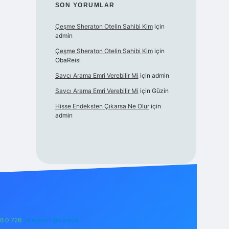
SON YORUMLAR
Çeşme Sheraton Otelin Sahibi Kim
için
admin
Çeşme Sheraton Otelin Sahibi Kim
için
ObaReisi
Savcı Arama Emri Verebilir Mi
için
admin
Savcı Arama Emri Verebilir Mi
için
Güzin
Hisse Endeksten Çıkarsa Ne Olur
için
admin
6 0 726
Telegram: @karabul