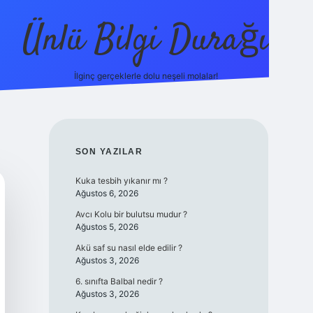
Ünlü Bilgi Durağı
İlginç gerçeklerle dolu neşeli molalar!
betci güncel giriş
SIDEBAR
SON YAZILAR
Kuka tesbih yıkanır mı ?
Ağustos 6, 2026
Avcı Kolu bir bulutsu mudur ?
Ağustos 5, 2026
Akü saf su nasıl elde edilir ?
Ağustos 3, 2026
6. sınıfta Balbal nedir ?
Ağustos 3, 2026