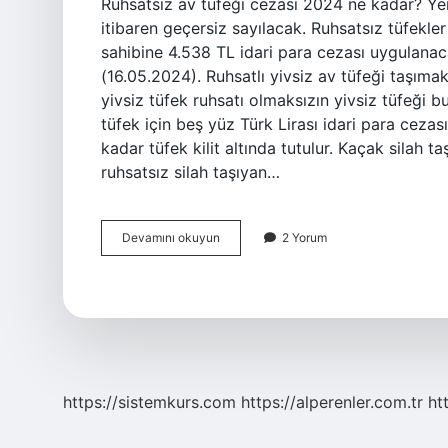
Ruhsatsız av tüfeği cezası 2024 ne kadar? Yen
itibaren geçersiz sayılacak. Ruhsatsız tüfekle
sahibine 4.538 TL idari para cezası uygulanaca
(16.05.2024). Ruhsatlı yivsiz av tüfeği taşıma
yivsiz tüfek ruhsatı olmaksızın yivsiz tüfeği 
tüfek için beş yüz Türk Lirası idari para cezas
kadar tüfek kilit altında tutulur. Kaçak silah 
ruhsatsız silah taşıyan…
Ruhsatsız
Devamını okuyun
2 Yorum
Av
Tüfeği
Taşımanın
Cezası
Nedir
https://sistemkurs.com
https://alperenler.com.tr
ht