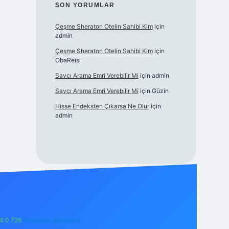
SON YORUMLAR
Çeşme Sheraton Otelin Sahibi Kim
için
admin
Çeşme Sheraton Otelin Sahibi Kim
için
ObaReisi
Savcı Arama Emri Verebilir Mi
için
admin
Savcı Arama Emri Verebilir Mi
için
Güzin
Hisse Endeksten Çıkarsa Ne Olur
için
admin
6 0 726
Telegram: @karabul