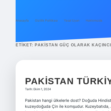
Anasayfa
Gizlilik Politikası
Yasal Uyarı
Hakkımızda
ETIKET:
PAKISTAN GÜÇ OLARAK KAÇINCI
PAKISTAN TÜRKI
Tarih: Ekim 1, 2024
Pakistan hangi ülkelerle dost? Doğuda Hindist
kuzeydoğuda Çin ile komşudur. Kuzeybatıda, A