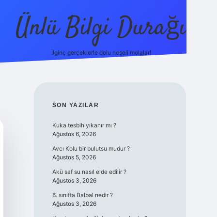
Ünlü Bilgi Durağı
İlginç gerçeklerle dolu neşeli molalar!
betci güncel giriş
SIDEBAR
SON YAZILAR
Kuka tesbih yıkanır mı ?
Ağustos 6, 2026
Avcı Kolu bir bulutsu mudur ?
Ağustos 5, 2026
Akü saf su nasıl elde edilir ?
Ağustos 3, 2026
6. sınıfta Balbal nedir ?
Ağustos 3, 2026