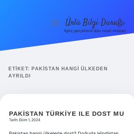
Ünlü Bilgi Durağı
menüyü
aç
İlginç gerçeklerle dolu neşeli molalar!
Anasayfa
Gizlilik Politikası
Yasal Uyarı
ETIKET:
PAKISTAN HANGI ÜLKEDEN
AYRILDI
Hakkımızda
PAKISTAN TÜRKIYE ILE DOST MU
Tarih: Ekim 1, 2024
Pakistan hangi ülkelerle dost? Doğuda Hindistan,