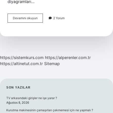
diyagramları…
Problem
Devamını okuyun
2 Yorum
Çözme
Sürecinde
En
Iyi
Kararı
Verebilmek
Için
Izlenmesi
https://sistemkurs.com
https://alperenler.com.tr
Gereken
https://altinetut.com.tr
Sitemap
6
Adım
Nedir
SIDEBAR
SON YAZILAR
TV arkasındaki girişler ne işe yarar ?
Ağustos 8, 2026
Kurutma makinesinin çamaşırları çekmemesi için ne yapmalı ?