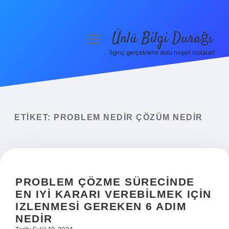
Ünlü Bilgi Durağı
menüyü
aç
İlginç gerçeklerle dolu neşeli molalar!
Anasayfa
Gizlilik Politikası
Yasal Uyarı
ETIKET:
PROBLEM NEDIR ÇÖZÜM NEDIR
Hakkımızda
PROBLEM ÇÖZME SÜRECINDE
EN IYI KARARI VEREBILMEK IÇIN
IZLENMESI GEREKEN 6 ADIM
NEDIR