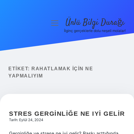
Ünlü Bilgi Durağı
menüyü
aç
İlginç gerçeklerle dolu neşeli molalar!
Anasayfa
Gizlilik Politikası
Yasal Uyarı
ETIKET:
RAHATLAMAK IÇIN NE
YAPMALIYIM
Hakkımızda
STRES GERGINLIĞE NE IYI GELIR
Tarih: Eylül 24, 2024
Gerginliğe ve strese ne iyi gelir? Baskı arttığında,