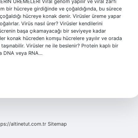
LERİN ÜREMELERİ Viral genom yapılır ve viral zarfı
nom bir hücreye girdiğinde ve çoğaldığında, bu sürece
e çoğaldığı hücreye konak denir. Virüsler üreme yapar
ğalırlar. Virüs nasıl ürer? Virüsler kendilerini
hücrenin başa çıkamayacağı bir seviyeye kadar
eler konak hücreden komşu hücrelere yayılır ve orada
şınabilir. Virüsler ne ile beslenir? Protein kaplı bir
ukta DNA veya RNA…
tps://altinetut.com.tr
Sitemap