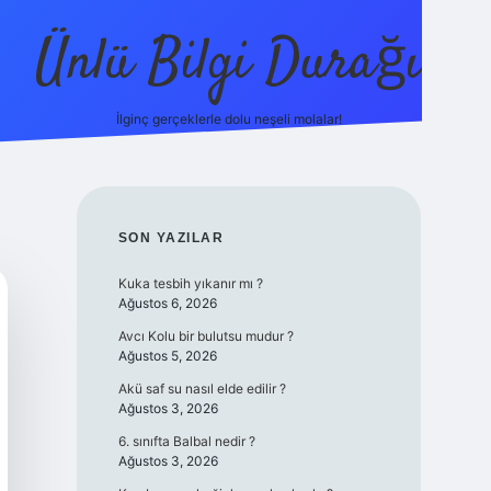
Ünlü Bilgi Durağı
İlginç gerçeklerle dolu neşeli molalar!
betci güncel giriş
SIDEBAR
SON YAZILAR
Kuka tesbih yıkanır mı ?
Ağustos 6, 2026
Avcı Kolu bir bulutsu mudur ?
Ağustos 5, 2026
Akü saf su nasıl elde edilir ?
Ağustos 3, 2026
6. sınıfta Balbal nedir ?
Ağustos 3, 2026