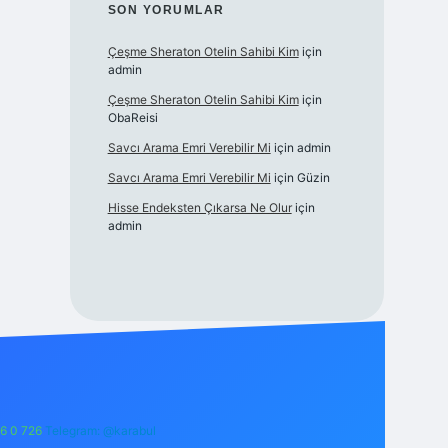
SON YORUMLAR
Çeşme Sheraton Otelin Sahibi Kim
için
admin
Çeşme Sheraton Otelin Sahibi Kim
için
ObaReisi
Savcı Arama Emri Verebilir Mi
için
admin
Savcı Arama Emri Verebilir Mi
için
Güzin
Hisse Endeksten Çıkarsa Ne Olur
için
admin
6 0 726
Telegram: @karabul