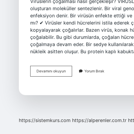
Virüslerin çoğalması nasıl gerçekleşir? VİRÜS
oluşturan moleküller sentezlenir. Bir viral ge
enfeksiyon denir. Bir virüsün enfekte ettiği v
mı? ✔ Virüsler kendi hücrelerini istila ederek ço
kopyalayarak çoğalırlar. Bazen virüs, konak 
çoğalabilir. Bu gibi durumlarda, çoğalan hücr
çoğalmaya devam eder. Bir sedye kullanılarak ta
nükleik asitten oluşur. Bu protein kaplı kab
Virüsler
Devamını okuyun
Yorum Bırak
Kendi
Kendine
Çoğalır
Mı
https://sistemkurs.com
https://alperenler.com.tr
ht