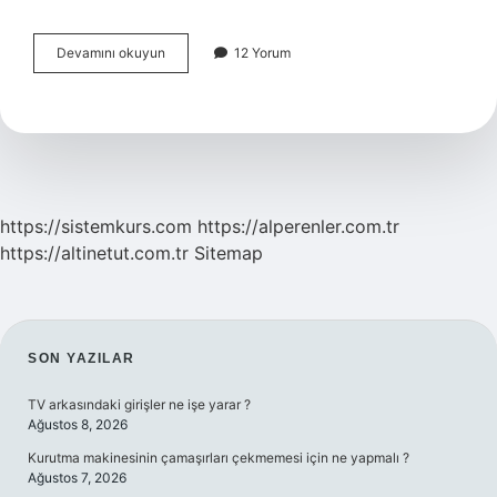
Yapılandırma
Devamını okuyun
12 Yorum
Ödeme
Tarihi
Uzadı
Mı
https://sistemkurs.com
https://alperenler.com.tr
https://altinetut.com.tr
Sitemap
SIDEBAR
SON YAZILAR
TV arkasındaki girişler ne işe yarar ?
Ağustos 8, 2026
Kurutma makinesinin çamaşırları çekmemesi için ne yapmalı ?
Ağustos 7, 2026