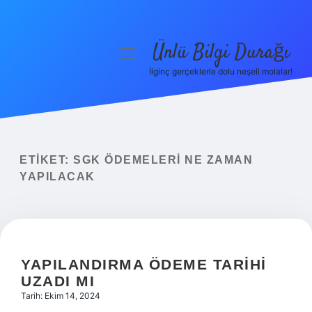
Ünlü Bilgi Durağı
menüyü
aç
İlginç gerçeklerle dolu neşeli molalar!
Anasayfa
Gizlilik Politikası
Yasal Uyarı
ETIKET:
SGK ÖDEMELERI NE ZAMAN
YAPILACAK
Hakkımızda
YAPILANDIRMA ÖDEME TARIHI
UZADI MI
Tarih: Ekim 14, 2024