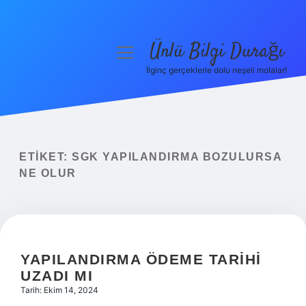
Ünlü Bilgi Durağı
menüyü
aç
İlginç gerçeklerle dolu neşeli molalar!
Anasayfa
Gizlilik Politikası
Yasal Uyarı
ETIKET:
SGK YAPILANDIRMA BOZULURSA
NE OLUR
Hakkımızda
YAPILANDIRMA ÖDEME TARIHI
UZADI MI
Tarih: Ekim 14, 2024