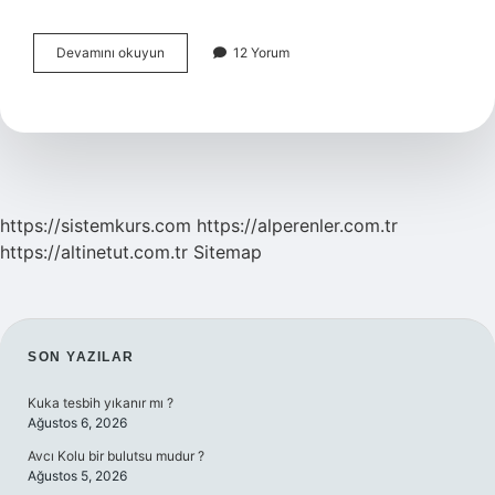
Yapılandırma
Devamını okuyun
12 Yorum
Ödeme
Tarihi
Uzadı
Mı
https://sistemkurs.com
https://alperenler.com.tr
https://altinetut.com.tr
Sitemap
SIDEBAR
SON YAZILAR
Kuka tesbih yıkanır mı ?
Ağustos 6, 2026
Avcı Kolu bir bulutsu mudur ?
Ağustos 5, 2026