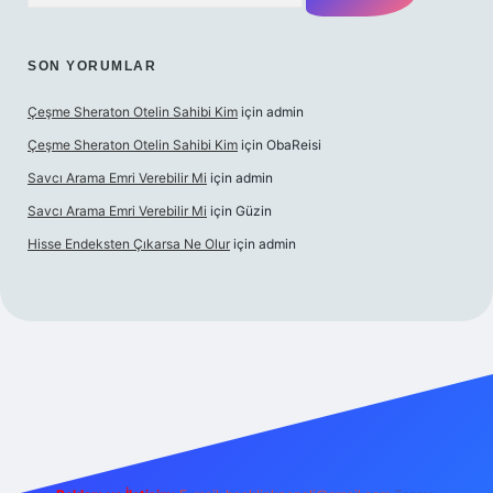
SON YORUMLAR
Çeşme Sheraton Otelin Sahibi Kim
için
admin
Çeşme Sheraton Otelin Sahibi Kim
için
ObaReisi
Savcı Arama Emri Verebilir Mi
için
admin
Savcı Arama Emri Verebilir Mi
için
Güzin
Hisse Endeksten Çıkarsa Ne Olur
için
admin
ş