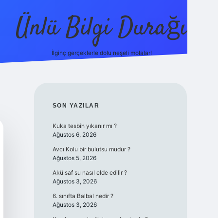
Ünlü Bilgi Durağı
İlginç gerçeklerle dolu neşeli molalar!
betci güncel giriş
SIDEBAR
SON YAZILAR
Kuka tesbih yıkanır mı ?
Ağustos 6, 2026
Avcı Kolu bir bulutsu mudur ?
Ağustos 5, 2026
Akü saf su nasıl elde edilir ?
Ağustos 3, 2026
6. sınıfta Balbal nedir ?
Ağustos 3, 2026