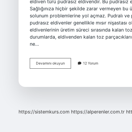
eldiven türü pudrasız eldivendir. Bu pudrasız el
Sağlığınıza hiçbir şekilde zarar vermeyen bu ü
solunum problemlerine yol açmaz. Pudralı ve pu
pudrasız eldivenler genellikle mısır nişastas
eldivenlerinin üretim süreci sırasında kalan toz
durumlarda, eldivenden kalan toz parçacıklarını
ne…
Eldivenin
Devamını okuyun
12 Yorum
Içinde
Neden
Pudra
Var
https://sistemkurs.com
https://alperenler.com.tr
ht