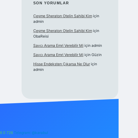
SON YORUMLAR
Çeşme Sheraton Otelin Sahibi Kim
için
admin
Çeşme Sheraton Otelin Sahibi Kim
için
ObaReisi
Savcı Arama Emri Verebilir Mi
için
admin
Savcı Arama Emri Verebilir Mi
için
Güzin
Hisse Endeksten Çıkarsa Ne Olur
için
admin
6 0 726
Telegram: @karabul