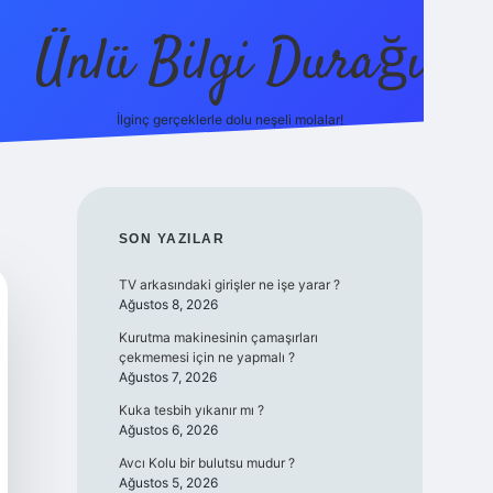
Ünlü Bilgi Durağı
İlginç gerçeklerle dolu neşeli molalar!
betci gün
SIDEBAR
SON YAZILAR
TV arkasındaki girişler ne işe yarar ?
Ağustos 8, 2026
Kurutma makinesinin çamaşırları
çekmemesi için ne yapmalı ?
Ağustos 7, 2026
Kuka tesbih yıkanır mı ?
Ağustos 6, 2026
Avcı Kolu bir bulutsu mudur ?
Ağustos 5, 2026