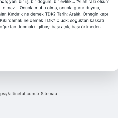
a; yeni bir iş, bir doğum, bir evlilik… “Allah razı olsun”
erli olmaz… Onunla mutlu olma, onunla gurur duyma,
r. Kındırık ne demek TDK? Tarih: Aralık. Örneğin kapı
ir. Kıkırdamak ne demek TDK? Cluck: soğuktan kaskatı
soğuktan donmak). gılbaş: başı açık, başı örtmeden.
tps://altinetut.com.tr
Sitemap