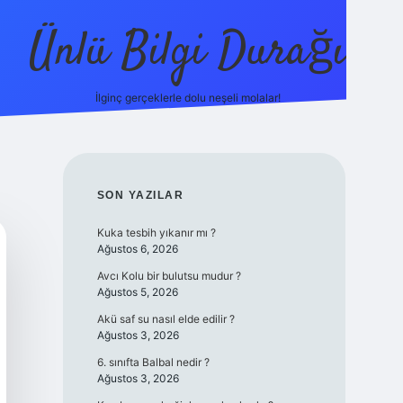
Ünlü Bilgi Durağı
İlginç gerçeklerle dolu neşeli molalar!
betci gün
SIDEBAR
SON YAZILAR
Kuka tesbih yıkanır mı ?
Ağustos 6, 2026
Avcı Kolu bir bulutsu mudur ?
Ağustos 5, 2026
Akü saf su nasıl elde edilir ?
Ağustos 3, 2026
6. sınıfta Balbal nedir ?
Ağustos 3, 2026