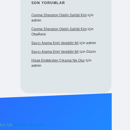
SON YORUMLAR
Çeşme Sheraton Otelin Sahibi Kim
için
admin
Çeşme Sheraton Otelin Sahibi Kim
için
ObaReisi
Savcı Arama Emri Verebilir Mi
için
admin
Savcı Arama Emri Verebilir Mi
için
Güzin
Hisse Endeksten Çıkarsa Ne Olur
için
admin
6 0 726
Telegram: @karabul