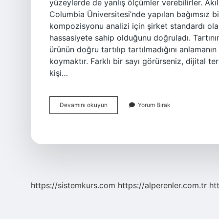
yüzeylerde de yanlış ölçümler verebilirler. Ak
Columbia Üniversitesi’nde yapılan bağımsız bir a
kompozisyonu analizi için şirket standardı ola
hassasiyete sahip olduğunu doğruladı. Tartının
ürünün doğru tartılıp tartılmadığını anlamanı
koymaktır. Farklı bir sayı görürseniz, dijital t
kişi…
Dijital
Devamını okuyun
Yorum Bırak
Tartılar
Doğru
Mu
https://sistemkurs.com
https://alperenler.com.tr
ht