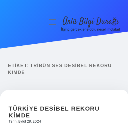
Ünlü Bilgi Durağı
menüyü
aç
İlginç gerçeklerle dolu neşeli molalar!
Anasayfa
Gizlilik Politikası
Yasal Uyarı
ETIKET:
TRIBÜN SES DESIBEL REKORU
KIMDE
Hakkımızda
TÜRKIYE DESIBEL REKORU
KIMDE
Tarih: Eylül 29, 2024