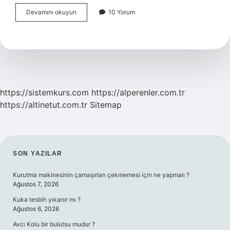
Türkiye
Devamını okuyun
10 Yorum
Desibel
Rekoru
Kimde
https://sistemkurs.com
https://alperenler.com.tr
https://altinetut.com.tr
Sitemap
SIDEBAR
SON YAZILAR
Kurutma makinesinin çamaşırları çekmemesi için ne yapmalı ?
Ağustos 7, 2026
Kuka tesbih yıkanır mı ?
Ağustos 6, 2026
Avcı Kolu bir bulutsu mudur ?