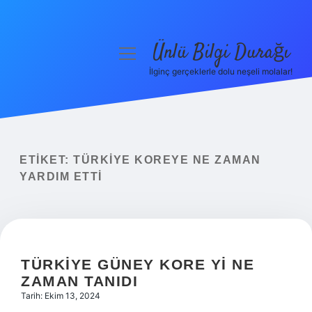
Ünlü Bilgi Durağı
menüyü
aç
İlginç gerçeklerle dolu neşeli molalar!
Anasayfa
Gizlilik Politikası
Yasal Uyarı
ETIKET:
TÜRKIYE KOREYE NE ZAMAN
YARDIM ETTI
Hakkımızda
TÜRKIYE GÜNEY KORE YI NE
ZAMAN TANIDI
Tarih: Ekim 13, 2024