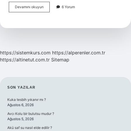
Türkiye
Devamını okuyun
6 Yorum
Güney
Kore
Yi
Ne
Zaman
Tanıdı
https://sistemkurs.com
https://alperenler.com.tr
https://altinetut.com.tr
Sitemap
SIDEBAR
SON YAZILAR
Kuka tesbih yıkanır mı ?
Ağustos 6, 2026
Avcı Kolu bir bulutsu mudur ?
Ağustos 5, 2026
Akü saf su nasıl elde edilir ?