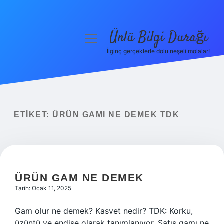
Ünlü Bilgi Durağı
menüyü
aç
İlginç gerçeklerle dolu neşeli molalar!
Anasayfa
Gizlilik Politikası
Yasal Uyarı
ETIKET:
ÜRÜN GAMI NE DEMEK TDK
Hakkımızda
ÜRÜN GAM NE DEMEK
Tarih: Ocak 11, 2025
Gam olur ne demek? Kasvet nedir? TDK: Korku,
üzüntü ve endişe olarak tanımlanıyor. Satış gamı ne