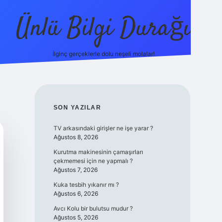
Ünlü Bilgi Durağı
İlginç gerçeklerle dolu neşeli molalar!
betci güncel giriş
SIDEBAR
SON YAZILAR
TV arkasındaki girişler ne işe yarar ?
Ağustos 8, 2026
Kurutma makinesinin çamaşırları
çekmemesi için ne yapmalı ?
Ağustos 7, 2026
Kuka tesbih yıkanır mı ?
Ağustos 6, 2026
Avcı Kolu bir bulutsu mudur ?
Ağustos 5, 2026