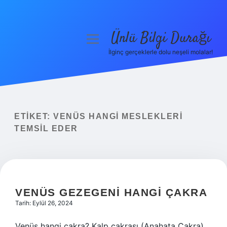
Ünlü Bilgi Durağı
menüyü
aç
İlginç gerçeklerle dolu neşeli molalar!
Anasayfa
Gizlilik Politikası
Yasal Uyarı
ETIKET:
VENÜS HANGI MESLEKLERI
TEMSIL EDER
Hakkımızda
VENÜS GEZEGENI HANGI ÇAKRA
Tarih: Eylül 26, 2024
Venüs hangi çakra? Kalp çakrası (Anahata Çakra)