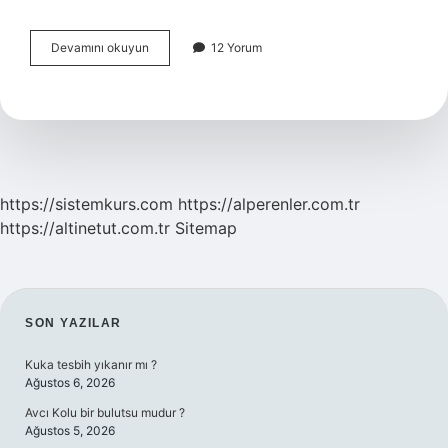
Yapılandırma
Devamını okuyun
12 Yorum
Ödeme
Tarihi
Uzadı
Mı
https://sistemkurs.com
https://alperenler.com.tr
https://altinetut.com.tr
Sitemap
SIDEBAR
SON YAZILAR
Kuka tesbih yıkanır mı ?
Ağustos 6, 2026
Avcı Kolu bir bulutsu mudur ?
Ağustos 5, 2026