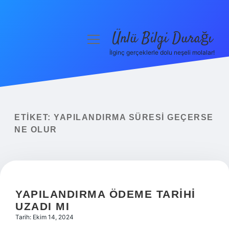
Ünlü Bilgi Durağı
menüyü
aç
İlginç gerçeklerle dolu neşeli molalar!
Anasayfa
Gizlilik Politikası
Yasal Uyarı
ETIKET:
YAPILANDIRMA SÜRESI GEÇERSE
NE OLUR
Hakkımızda
YAPILANDIRMA ÖDEME TARIHI
UZADI MI
Tarih: Ekim 14, 2024