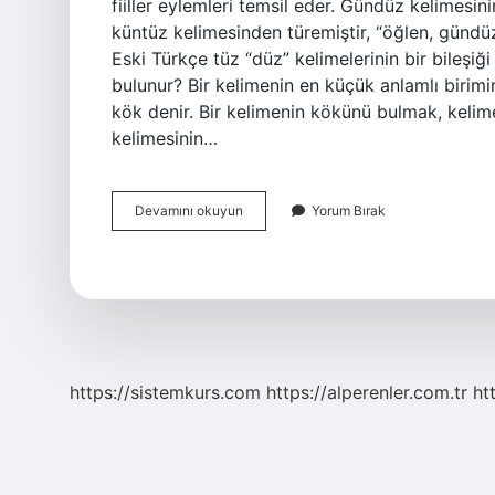
fiiller eylemleri temsil eder. Gündüz kelimesi
küntüz kelimesinden türemiştir, “öğlen, gündü
Eski Türkçe tüz “düz” kelimelerinin bir bileşiğ
bulunur? Bir kelimenin en küçük anlamlı birimi
kök denir. Bir kelimenin kökünü bulmak, keli
kelimesinin…
Günler
Devamını okuyun
Yorum Bırak
Kökü
Nedir
https://sistemkurs.com
https://alperenler.com.tr
ht