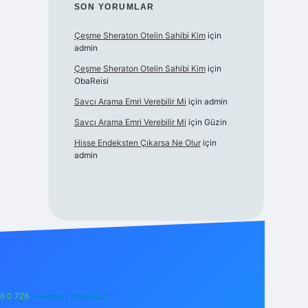
SON YORUMLAR
Çeşme Sheraton Otelin Sahibi Kim
için
admin
Çeşme Sheraton Otelin Sahibi Kim
için
ObaReisi
Savcı Arama Emri Verebilir Mi
için
admin
Savcı Arama Emri Verebilir Mi
için
Güzin
Hisse Endeksten Çıkarsa Ne Olur
için
admin
6 0 726
Telegram: @karabul