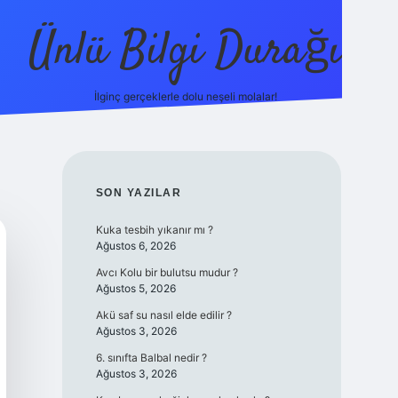
Ünlü Bilgi Durağı
İlginç gerçeklerle dolu neşeli molalar!
betci güncel giriş
SIDEBAR
SON YAZILAR
Kuka tesbih yıkanır mı ?
Ağustos 6, 2026
Avcı Kolu bir bulutsu mudur ?
Ağustos 5, 2026
Akü saf su nasıl elde edilir ?
Ağustos 3, 2026
6. sınıfta Balbal nedir ?
Ağustos 3, 2026