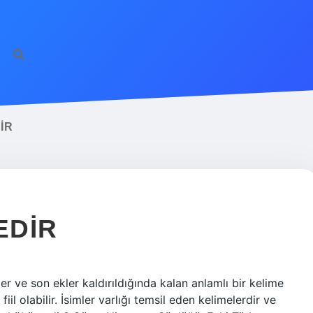
IR
EDIR
r ve son ekler kaldırıldığında kalan anlamlı bir kelime
iil olabilir. İsimler varlığı temsil eden kelimelerdir ve