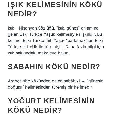
IŞIK KELIMESININ KÖKÜ
NEDIR?
Işık – Nişanyan Sözlüğü. “Işık, güneş” anlamına
gelen Eski Türkçe Yaşuk kelimesiyle ilişkilidir. Bu
kelime, Eski Türkçe fiili Yaşu- “parlamak”tan Eski
Türkçe eki +Uk ile türemiştir. Daha fazla bilgi için
ışık hakkındaki makaleye bakın.
SABAHIN KÖKÜ NEDIR?
Arapça ṣbḥ kökünden gelen ṣabāḥ صباح “güneşin
doğuşu” kelimesinden türemiş bir kelimedir.
YOĞURT KELIMESININ
KÖKÜ NEDIR?