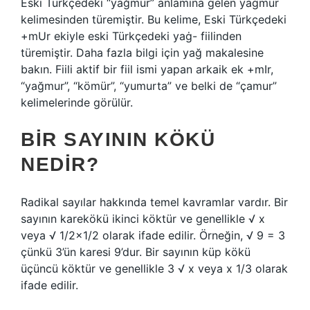
Eski Türkçedeki “yağmur” anlamına gelen yaġmur
kelimesinden türemiştir. Bu kelime, Eski Türkçedeki
+mUr ekiyle eski Türkçedeki yaġ- fiilinden
türemiştir. Daha fazla bilgi için yağ makalesine
bakın. Fiili aktif bir fiil ismi yapan arkaik ek +mIr,
“yağmur”, “kömür”, “yumurta” ve belki de “çamur”
kelimelerinde görülür.
BIR SAYININ KÖKÜ
NEDIR?
Radikal sayılar hakkında temel kavramlar vardır. Bir
sayının karekökü ikinci köktür ve genellikle √ x
veya √ 1/2×1/2 olarak ifade edilir. Örneğin, √ 9 = 3
çünkü 3’ün karesi 9’dur. Bir sayının küp kökü
üçüncü köktür ve genellikle 3 √ x veya x 1/3 olarak
ifade edilir.