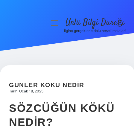
Ünlü Bilgi Durağı
menüyü
aç
İlginç gerçeklerle dolu neşeli molalar!
Anasayfa
Gizlilik Politikası
Yasal Uyarı
Hakkımızda
GÜNLER KÖKÜ NEDIR
Tarih: Ocak 18, 2025
SÖZCÜĞÜN KÖKÜ
NEDIR?