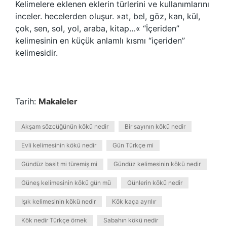
Kelimelere eklenen eklerin türlerini ve kullanımlarını
inceler. hecelerden oluşur. »at, bel, göz, kan, kül,
çok, sen, sol, yol, araba, kitap…« “İçeriden”
kelimesinin en küçük anlamlı kısmı “içeriden”
kelimesidir.
Tarih:
Makaleler
Akşam sözcüğünün kökü nedir
Bir sayının kökü nedir
Evli kelimesinin kökü nedir
Gün Türkçe mi
Gündüz basit mi türemiş mi
Gündüz kelimesinin kökü nedir
Güneş kelimesinin kökü gün mü
Günlerin kökü nedir
Işık kelimesinin kökü nedir
Kök kaça ayrılır
Kök nedir Türkçe örnek
Sabahın kökü nedir