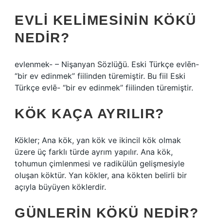
EVLI KELIMESININ KÖKÜ
NEDIR?
evlenmek- – Nişanyan Sözlüğü. Eski Türkçe evlēn-
“bir ev edinmek” fiilinden türemiştir. Bu fiil Eski
Türkçe evlē- “bir ev edinmek” fiilinden türemiştir.
KÖK KAÇA AYRILIR?
Kökler; Ana kök, yan kök ve ikincil kök olmak
üzere üç farklı türde ayrım yapılır. Ana kök,
tohumun çimlenmesi ve radikülün gelişmesiyle
oluşan köktür. Yan kökler, ana kökten belirli bir
açıyla büyüyen köklerdir.
GÜNLERIN KÖKÜ NEDIR?