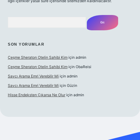
ilgili içerikler yasal süre içerisinde sitemizden kaldırılacaktır.
Arama
SON YORUMLAR
Çeşme Sheraton Otelin Sahibi Kim
için
admin
Çeşme Sheraton Otelin Sahibi Kim
için
ObaReisi
Savcı Arama Emri Verebilir Mi
için
admin
Savcı Arama Emri Verebilir Mi
için
Güzin
Hisse Endeksten Çıkarsa Ne Olur
için
admin
ncel giriş