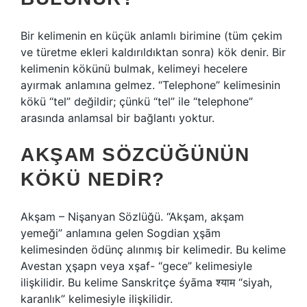
Bir kelimenin en küçük anlamlı birimine (tüm çekim
ve türetme ekleri kaldırıldıktan sonra) kök denir. Bir
kelimenin kökünü bulmak, kelimeyi hecelere
ayırmak anlamına gelmez. “Telephone” kelimesinin
kökü “tel” değildir; çünkü “tel” ile “telephone”
arasında anlamsal bir bağlantı yoktur.
AKŞAM SÖZCÜĞÜNÜN
KÖKÜ NEDIR?
Akşam – Nişanyan Sözlüğü. “Akşam, akşam
yemeği” anlamına gelen Sogdian χşām
kelimesinden ödünç alınmış bir kelimedir. Bu kelime
Avestan χşapn veya xşaf- “gece” kelimesiyle
ilişkilidir. Bu kelime Sanskritçe śyāma श्याम “siyah,
karanlık” kelimesiyle ilişkilidir.