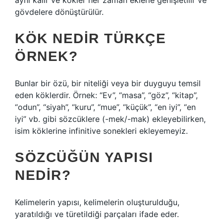
aynı kalır ve kökler her zaman eklerle genişletilir ve
gövdelere dönüştürülür.
KÖK NEDIR TÜRKÇE
ÖRNEK?
Bunlar bir özü, bir niteliği veya bir duyguyu temsil
eden köklerdir. Örnek: “Ev”, “masa”, “göz”, “kitap”,
“odun”, “siyah”, “kuru”, “mue”, “küçük”, “en iyi”, “en
iyi” vb. gibi sözcüklere (-mek/-mak) ekleyebilirken,
isim köklerine infinitive sonekleri ekleyemeyiz.
SÖZCÜĞÜN YAPISI
NEDIR?
Kelimelerin yapısı, kelimelerin oluşturulduğu,
yaratıldığı ve türetildiği parçaları ifade eder.