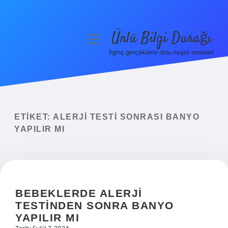
Ünlü Bilgi Durağı
menüyü
aç
İlginç gerçeklerle dolu neşeli molalar!
Anasayfa
Gizlilik Politikası
Yasal Uyarı
ETIKET:
ALERJI TESTI SONRASI BANYO
YAPILIR MI
Hakkımızda
BEBEKLERDE ALERJI
TESTINDEN SONRA BANYO
YAPILIR MI