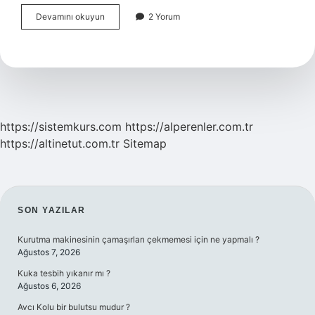
Bebeklerde
Devamını okuyun
2 Yorum
Alerji
Testinden
Sonra
Banyo
Yapılır
Mı
https://sistemkurs.com
https://alperenler.com.tr
https://altinetut.com.tr
Sitemap
SIDEBAR
SON YAZILAR
Kurutma makinesinin çamaşırları çekmemesi için ne yapmalı ?
Ağustos 7, 2026
Kuka tesbih yıkanır mı ?
Ağustos 6, 2026
Avcı Kolu bir bulutsu mudur ?