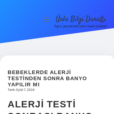
Ünlü Bilgi Durağı
menüyü
aç
İlginç gerçeklerle dolu neşeli molalar!
Anasayfa
Gizlilik Politikası
Yasal Uyarı
Hakkımızda
BEBEKLERDE ALERJI
TESTINDEN SONRA BANYO
YAPILIR MI
Tarih: Eylül 7, 2024
ALERJI TESTI