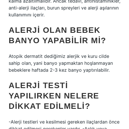
kalma azaltılmalıdır. Ancak tedavi, antihistaminikler,
anti-alerji ilaçları, burun spreyleri ve alerji aşılarının
kullanımını içerir.
ALERJI OLAN BEBEK
BANYO YAPABILIR MI?
Atopik dermatit dediğimiz alerjik ve kuru cilde
sahip olan, yani banyo yapmaktan hoşlanmayan
bebeklere haftada 2-3 kez banyo yaptırılabilir.
ALERJI TESTI
YAPILIRKEN NELERE
DIKKAT EDILMELI?
-Alerji testleri ve kesilmesi gereken ilaçlardan önce
dikkat edilmesi gerekenler vardır. -Açlık veya