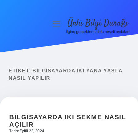
Ünlü Bilgi Durağı
menüyü
aç
İlginç gerçeklerle dolu neşeli molalar!
Anasayfa
Gizlilik Politikası
Yasal Uyarı
ETIKET:
BILGISAYARDA IKI YANA YASLA
NASIL YAPILIR
Hakkımızda
BILGISAYARDA IKI SEKME NASIL
AÇILIR
Tarih: Eylül 22, 2024