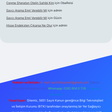
Çeşme Sheraton Otelin Sahibi Kim
için
ObaReisi
Savcı Arama Emri Verebilir Mi
için
admin
Savcı Arama Emri Verebilir Mi
için
Güzin
Hisse Endeksten Çıkarsa Ne Olur
için
admin
giriş
Reklam ve İletişim:
E-mail:
backlinkpaneli@gmail.com
Teams:
forumhizmeti@gmail.com
Whatsapp: 0262 606 0 726
Telegram:
@karabul
Yasal Uyarı:
Sitemiz, 5651 Sayılı Kanun gereğince Bilgi Teknolojileri
ve İletişim Kurumu (BTK) tarafından onaylanmış bir Yer Sağlayıcı