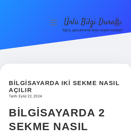
Ünlü Bilgi Durağı
menüyü
aç
İlginç gerçeklerle dolu neşeli molalar!
Anasayfa
Gizlilik Politikası
Yasal Uyarı
Hakkımızda
BILGISAYARDA IKI SEKME NASIL
AÇILIR
Tarih: Eylül 22, 2024
BILGISAYARDA 2
SEKME NASIL