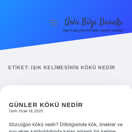
Ünlü Bilgi Durağı
menüyü
aç
İlginç gerçeklerle dolu neşeli molalar!
Anasayfa
Gizlilik Politikası
Yasal Uyarı
ETIKET:
IŞIK KELIMESININ KÖKÜ NEDIR
Hakkımızda
GÜNLER KÖKÜ NEDIR
Tarih: Ocak 18, 2025
Sözcüğün kökü nedir? Dilbilgisinde kök, önekler ve
son ekler kaldırıldığında kalan anlamlı bir kelime