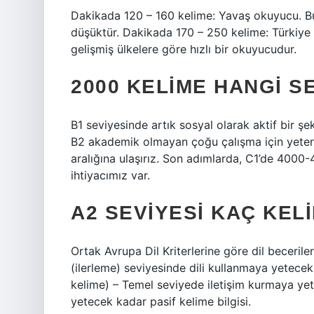
Dakikada 120 – 160 kelime: Yavaş okuyucu. Bu 
düşüktür. Dakikada 170 – 250 kelime: Türkiye
gelişmiş ülkelere göre hızlı bir okuyucudur.
2000 KELIME HANGI S
B1 seviyesinde artık sosyal olarak aktif bir ş
B2 akademik olmayan çoğu çalışma için yeterl
aralığına ulaşırız. Son adımlarda, C1’de 400
ihtiyacımız var.
A2 SEVIYESI KAÇ KEL
Ortak Avrupa Dil Kriterlerine göre dil becerileri
(ilerleme) seviyesinde dili kullanmaya yetecek
kelime) – Temel seviyede iletişim kurmaya yet
yetecek kadar pasif kelime bilgisi.