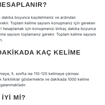
HESAPLANIR?
aç dakika boyunca kaydetmeniz ve ardından
rekir. Toplam kelime sayısını konuşmanız için gereken
ri hesaplamak için konuşmanızı birkaç dakika boyunca
e sayısını toplamanız gerekir. Toplam kelime sayısını
n.
 DAKIKADA KAÇ KELIME
limeye, 5. sınıfta ise 110-120 kelimeye çıkması
k farklılıklar göstermekte ve dakikada 1000 kelime
lgalanmaktadır.
IYI MI?