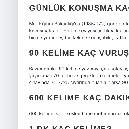
GÜNLÜK KONUŞMA KA
Milli Eğitim Bakanlığı’na (1985: 172) göre bi
konuşmaktadır. Eğitim seviyesi arttıkça kullanı
bin ile yirmi beş bin kelime konuşabilir; hatta b
90 KELIME KAÇ VURU
Bazı metinler 90 kelime yazmayı çok kolaylaştır
yayınlanan 70 metinde gerekli düzeltmeleri ya
sınavında 710-725 civarında puan alırlarsa 90 
600 KELIME KAÇ DAKI
600 kelimelik bir seslendirme metni normal ok
1 DK KAÇ KELIME?