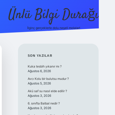
Ünlü Bilgi Durağı
İlginç gerçeklerle dolu neşeli molalar!
betci güncel
SIDEBAR
SON YAZILAR
Kuka tesbih yıkanır mı ?
Ağustos 6, 2026
Avcı Kolu bir bulutsu mudur ?
Ağustos 5, 2026
Akü saf su nasıl elde edilir ?
Ağustos 3, 2026
6. sınıfta Balbal nedir ?
Ağustos 3, 2026