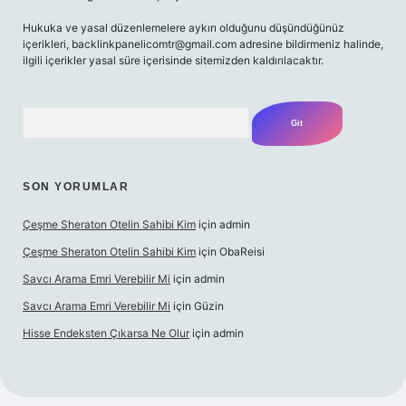
Hukuka ve yasal düzenlemelere aykırı olduğunu düşündüğünüz
içerikleri,
backlinkpanelicomtr@gmail.com
adresine bildirmeniz halinde,
ilgili içerikler yasal süre içerisinde sitemizden kaldırılacaktır.
Arama
SON YORUMLAR
Çeşme Sheraton Otelin Sahibi Kim
için
admin
Çeşme Sheraton Otelin Sahibi Kim
için
ObaReisi
Savcı Arama Emri Verebilir Mi
için
admin
Savcı Arama Emri Verebilir Mi
için
Güzin
Hisse Endeksten Çıkarsa Ne Olur
için
admin