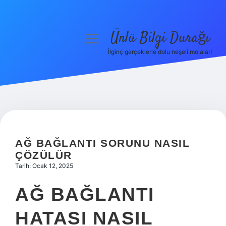
Ünlü Bilgi Durağı
menüyü
aç
İlginç gerçeklerle dolu neşeli molalar!
Anasayfa
Gizlilik Politikası
Yasal Uyarı
Hakkımızda
AĞ BAĞLANTI SORUNU NASIL
ÇÖZÜLÜR
Tarih: Ocak 12, 2025
AĞ BAĞLANTI
HATASI NASIL