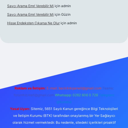
Savcı Arama Emri Verebilir Mi
için
admin
Savcı Arama Emri Verebilir Mi
için
Güzin
Hisse Endeksten Çıkarsa Ne Olur
için
admin
 giriş
Reklam ve İletişim:
E-mail:
backlinkpaneli@gmail.com
Teams:
forumhizmeti@gmail.com
Whatsapp: 0262 606 0 726
Telegram:
@karabul
Yasal Uyarı:
Sitemiz, 5651 Sayılı Kanun gereğince Bilgi Teknolojileri
ve İletişim Kurumu (BTK) tarafından onaylanmış bir Yer Sağlayıcı
olarak hizmet vermektedir. Bu nedenle, sitedeki içerikleri proaktif