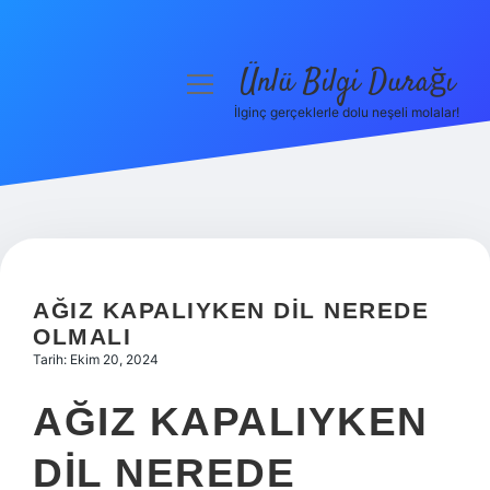
Ünlü Bilgi Durağı
menüyü
aç
İlginç gerçeklerle dolu neşeli molalar!
Anasayfa
Gizlilik Politikası
Yasal Uyarı
Hakkımızda
AĞIZ KAPALIYKEN DIL NEREDE
OLMALI
Tarih: Ekim 20, 2024
AĞIZ KAPALIYKEN
DIL NEREDE