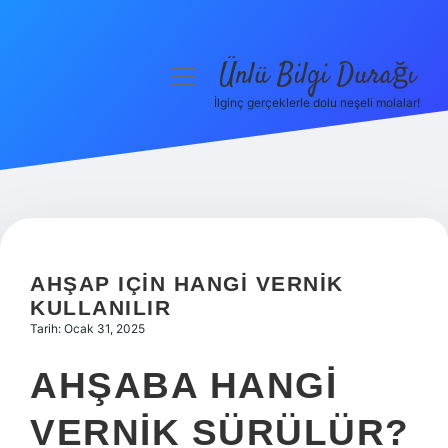
Ünlü Bilgi Durağı
menüyü
aç
İlginç gerçeklerle dolu neşeli molalar!
Anasayfa
Gizlilik Politikası
Yasal Uyarı
Hakkımızda
AHŞAP IÇIN HANGI VERNIK
KULLANILIR
Tarih: Ocak 31, 2025
AHŞABA HANGI
VERNIK SÜRÜLÜR?