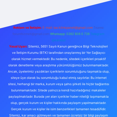
giriş
Reklam ve İletişim:
E-mail:
backlinkpaneli@gmail.com
Teams:
forumhizmeti@gmail.com
Whatsapp: 0262 606 0 726
Telegram:
@karabul
Yasal Uyarı:
Sitemiz, 5651 Sayılı Kanun gereğince Bilgi Teknolojileri
ve İletişim Kurumu (BTK) tarafından onaylanmış bir Yer Sağlayıcı
olarak hizmet vermektedir. Bu nedenle, sitedeki içerikleri proaktif
olarak denetleme veya araştırma yükümlülüğümüz bulunmamaktadır.
Ancak, üyelerimiz yazdıkları içeriklerin sorumluluğunu taşımakta olup,
siteye üye olarak bu sorumluluğu kabul etmiş sayılırlar. Bu internet
sitesi, herhangi bir marka, kurum veya şahıs şirketi ile hiçbir bağlantısı
bulunmamaktadır. Sitede yalnızca kendi hazırladığımız makaleler
paylaşılmaktadır. Burada yer alan içerikler haber niteliği taşımamakta
olup, gerçek kurum ve kişiler hakkında paylaşım yapılmamaktadır.
Gerçek kurum ve kişiler ile isim benzerlikleri tamamen tesadüfidir.
Sitemiz, kar amacı gütmeyen ve tamamen ücretsiz bir bilgi paylaşım