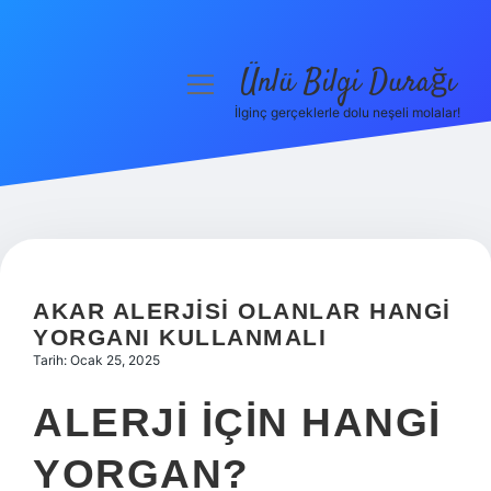
Ünlü Bilgi Durağı
menüyü
aç
İlginç gerçeklerle dolu neşeli molalar!
Anasayfa
Gizlilik Politikası
Yasal Uyarı
Hakkımızda
AKAR ALERJISI OLANLAR HANGI
YORGANI KULLANMALI
Tarih: Ocak 25, 2025
ALERJI IÇIN HANGI
YORGAN?