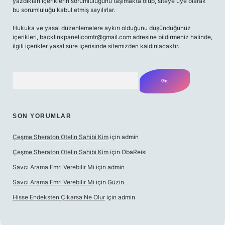
yazdıkları içeriklerin sorumluluğunu taşımakta olup, siteye üye olarak
bu sorumluluğu kabul etmiş sayılırlar.
Hukuka ve yasal düzenlemelere aykırı olduğunu düşündüğünüz
içerikleri,
backlinkpanelicomtr@gmail.com
adresine bildirmeniz halinde,
ilgili içerikler yasal süre içerisinde sitemizden kaldırılacaktır.
Arama
SON YORUMLAR
Çeşme Sheraton Otelin Sahibi Kim
için
admin
Çeşme Sheraton Otelin Sahibi Kim
için
ObaReisi
Savcı Arama Emri Verebilir Mi
için
admin
Savcı Arama Emri Verebilir Mi
için
Güzin
Hisse Endeksten Çıkarsa Ne Olur
için
admin