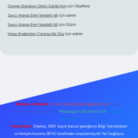
Çeşme Sheraton Otelin Sahibi Kim
için
ObaReisi
Savcı Arama Emri Verebilir Mi
için
admin
Savcı Arama Emri Verebilir Mi
için
Güzin
Hisse Endeksten Çıkarsa Ne Olur
için
admin
 giriş
Reklam ve İletişim:
E-mail:
backlinkpaneli@gmail.com
Teams:
forumhizmeti@gmail.com
Whatsapp: 0262 606 0 726
Telegram:
@karabul
Yasal Uyarı:
Sitemiz, 5651 Sayılı Kanun gereğince Bilgi Teknolojileri
ve İletişim Kurumu (BTK) tarafından onaylanmış bir Yer Sağlayıcı