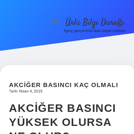
Ünlü Bilgi Durağı
menüyü
aç
İlginç gerçeklerle dolu neşeli molalar!
Anasayfa
Gizlilik Politikası
Yasal Uyarı
Hakkımızda
AKCIĞER BASINCI KAÇ OLMALI
Tarih: Nisan 4, 2025
AKCIĞER BASINCI
YÜKSEK OLURSA