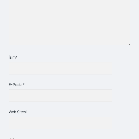
İsim*
E-Posta*
Web Sitesi