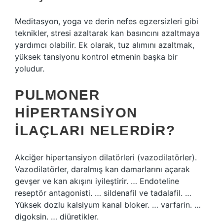
Meditasyon, yoga ve derin nefes egzersizleri gibi
teknikler, stresi azaltarak kan basıncını azaltmaya
yardımcı olabilir. Ek olarak, tuz alımını azaltmak,
yüksek tansiyonu kontrol etmenin başka bir
yoludur.
PULMONER
HIPERTANSIYON
ILAÇLARI NELERDIR?
Akciğer hipertansiyon dilatörleri (vazodilatörler).
Vazodilatörler, daralmış kan damarlarını açarak
gevşer ve kan akışını iyileştirir. … Endoteline
reseptör antagonisti. … sildenafil ve tadalafil. …
Yüksek dozlu kalsiyum kanal bloker. … varfarin. …
digoksin. … diüretikler.