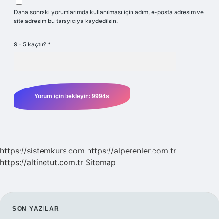
Daha sonraki yorumlarımda kullanılması için adım, e-posta adresim ve
site adresim bu tarayıcıya kaydedilsin.
9 - 5 kaçtır?
*
https://sistemkurs.com
https://alperenler.com.tr
https://altinetut.com.tr
Sitemap
SIDEBAR
SON YAZILAR