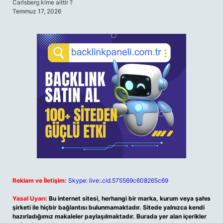
Carlsberg kime aittir ?
Temmuz 17, 2026
Reklam ve İletişim:
Skype: live:.cid.575569c608265c69
Yasal Uyarı:
Bu internet sitesi, herhangi bir marka, kurum veya şahıs
şirketi ile hiçbir bağlantısı bulunmamaktadır. Sitede yalnızca kendi
hazırladığımız makaleler paylaşılmaktadır. Burada yer alan içerikler