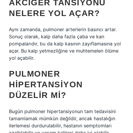
AKCIĞER TANSIYONU
NELERE YOL AÇAR?
Aynı zamanda, pulmoner arterlerin basıncı artar.
Sonuç olarak, kalp daha fazla çaba ve kan
pompalarıdır, bu da kalp kasının zayıflamasına yol
açar. Bu kalp yetmezliğine ve muhtemelen ölüme
yol açabilir.
PULMONER
HIPERTANSIYON
DÜZELIR MI?
Bugün pulmoner hipertansiyonun tam tedavisini
tamamlamak mümkün değildir, ancak hastalığın
ilerlemesi durdurulabilir, hastanın semptomları
azaltılabilir ve yaşam kalitesi daha iyi olabilir.