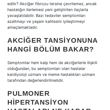
edilir? Akciğer fibrozu tersine çevrilemez, ancak
hastalığın ilerlemesi yeni geliştirilen ilaçlarla
yavaşlatılabilir. Bazı tedaviler semptomları
azaltmayı ve yaşam kalitesini iyileştirmeyi
amaçlamaktadır.
AKCIĞER TANSIYONUNA
HANGI BÖLÜM BAKAR?
Semptomlar hem kalp hem de akciğerlerle ilişkili
olduğundan, bu semptomları olan hastalar
kardiyoloji uzmanı ve meme hastalıkları uzmanı
tarafından değerlendirilmelidir.
PULMONER
HIPERTANSIYON