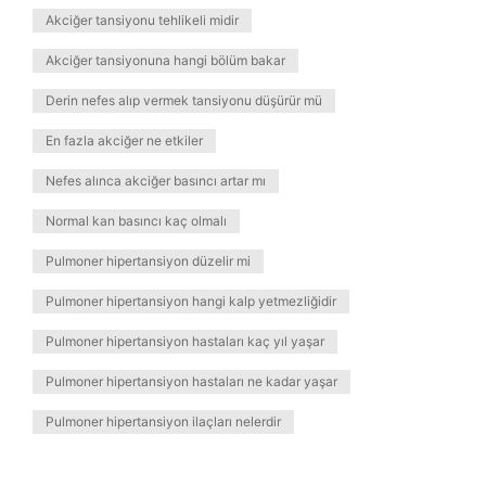
Akciğer tansiyonu tehlikeli midir
Akciğer tansiyonuna hangi bölüm bakar
Derin nefes alıp vermek tansiyonu düşürür mü
En fazla akciğer ne etkiler
Nefes alınca akciğer basıncı artar mı
Normal kan basıncı kaç olmalı
Pulmoner hipertansiyon düzelir mi
Pulmoner hipertansiyon hangi kalp yetmezliğidir
Pulmoner hipertansiyon hastaları kaç yıl yaşar
Pulmoner hipertansiyon hastaları ne kadar yaşar
Pulmoner hipertansiyon ilaçları nelerdir