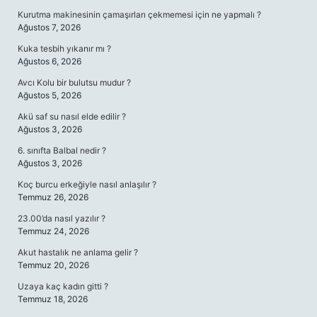
Kurutma makinesinin çamaşırları çekmemesi için ne yapmalı ?
Ağustos 7, 2026
Kuka tesbih yıkanır mı ?
Ağustos 6, 2026
Avcı Kolu bir bulutsu mudur ?
Ağustos 5, 2026
Akü saf su nasıl elde edilir ?
Ağustos 3, 2026
6. sınıfta Balbal nedir ?
Ağustos 3, 2026
Koç burcu erkeğiyle nasıl anlaşılır ?
Temmuz 26, 2026
23.00’da nasıl yazılır ?
Temmuz 24, 2026
Akut hastalık ne anlama gelir ?
Temmuz 20, 2026
Uzaya kaç kadın gitti ?
Temmuz 18, 2026