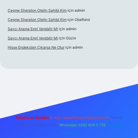
Çeşme Sheraton Otelin Sahibi Kim
için
admin
Çeşme Sheraton Otelin Sahibi Kim
için
ObaReisi
Savcı Arama Emri Verebilir Mi
için
admin
Savcı Arama Emri Verebilir Mi
için
Güzin
Hisse Endeksten Çıkarsa Ne Olur
için
admin
giriş
Reklam ve İletişim:
E-mail:
backlinkpaneli@gmail.com
Teams:
forumhizmeti@gmail.com
Whatsapp: 0262 606 0 726
Telegram:
@karabul