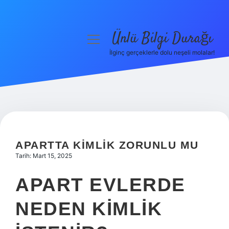
Ünlü Bilgi Durağı
menüyü
aç
İlginç gerçeklerle dolu neşeli molalar!
Anasayfa
Gizlilik Politikası
Yasal Uyarı
Hakkımızda
APARTTA KIMLIK ZORUNLU MU
Tarih: Mart 15, 2025
APART EVLERDE
NEDEN KIMLIK