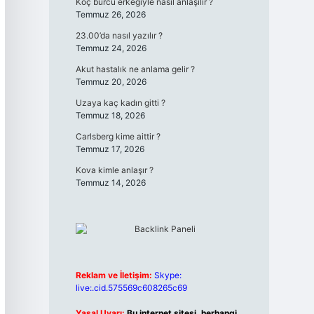
Koç burcu erkeğiyle nasıl anlaşılır ?
Temmuz 26, 2026
23.00’da nasıl yazılır ?
Temmuz 24, 2026
Akut hastalık ne anlama gelir ?
Temmuz 20, 2026
Uzaya kaç kadın gitti ?
Temmuz 18, 2026
Carlsberg kime aittir ?
Temmuz 17, 2026
Kova kimle anlaşır ?
Temmuz 14, 2026
Reklam ve İletişim:
Skype:
live:.cid.575569c608265c69
Yasal Uyarı:
Bu internet sitesi, herhangi