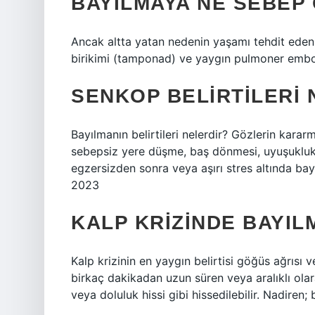
BAYILMAYA NE SEBEP
Ancak altta yatan nedenin yaşamı tehdit eden ari
birikimi (tamponad) ve yaygın pulmoner emboli
SENKOP BELIRTILERI 
Bayılmanın belirtileri nelerdir? Gözlerin karar
sebepsiz yere düşme, baş dönmesi, uyuşukluk
egzersizden sonra veya aşırı stres altında b
2023
KALP KRIZINDE BAYIL
Kalp krizinin en yaygın belirtisi göğüs ağrısı 
birkaç dakikadan uzun süren veya aralıklı olara
veya doluluk hissi gibi hissedilebilir. Nadiren