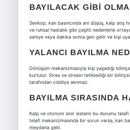
BAYILACAK GIBI OLMA
Senkop, kan basıncında ani düşüş, kalp atış hı
ve ruhsal hastalık gibi çeşitli nedenlerle ortay
saniye veya dakika sonra geri gelir ve kişi uya
YALANCI BAYILMA NED
Dönüşüm mekanizmasıyla kişi yaşadığı bilin
kurtulur. Stres ve stresin tetiklediği bir bilinçs
tarafından ciddiye alınmaz.
BAYILMA SIRASINDA H
Kalp ve otonom sinir sistemi bu durumu telafi 
telafi mekanizmasında bir sorun varsa, kan ba
meydana gelir.