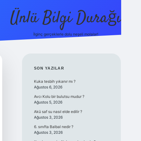
Ünlü Bilgi Durağı
İlginç gerçeklerle dolu neşeli molalar!
betci güncel gi
SIDEBAR
SON YAZILAR
Kuka tesbih yıkanır mı ?
Ağustos 6, 2026
Avcı Kolu bir bulutsu mudur ?
Ağustos 5, 2026
Akü saf su nasıl elde edilir ?
Ağustos 3, 2026
6. sınıfta Balbal nedir ?
Ağustos 3, 2026