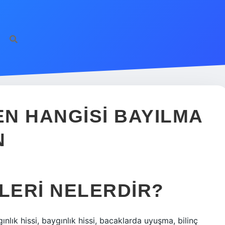
N HANGISI BAYILMA
N
ILERI NELERDIR?
ınlık hissi, baygınlık hissi, bacaklarda uyuşma, bilinç