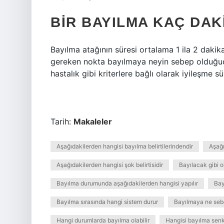
BIR BAYILMA KAÇ DAK
Bayılma atağının süresi ortalama 1 ila 2 daki
gereken nokta bayılmaya neyin sebep olduğudu
hastalık gibi kriterlere bağlı olarak iyileşme sü
Tarih:
Makaleler
Aşağıdakilerden hangisi bayılma belirtilerindendir
Aşağı
Aşağıdakilerden hangisi şok belirtisidir
Bayılacak gibi o
Bayılma durumunda aşağıdakilerden hangisi yapılır
Bay
Bayılma sırasında hangi sistem durur
Bayılmaya ne seb
Hangi durumlarda bayılma olabilir
Hangisi bayılma senko