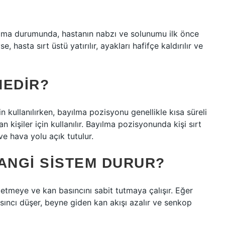
ayılma durumunda, hastanın nabzı ve solunumu ilk önce
 hasta sırt üstü yatırılır, ayakları hafifçe kaldırılır ve
NEDIR?
n kullanılırken, bayılma pozisyonu genellikle kısa süreli
 kişiler için kullanılır. Bayılma pozisyonunda kişi sırt
e hava yolu açık tutulur.
ANGI SISTEM DURUR?
etmeye ve kan basıncını sabit tutmaya çalışır. Eğer
sıncı düşer, beyne giden kan akışı azalır ve senkop