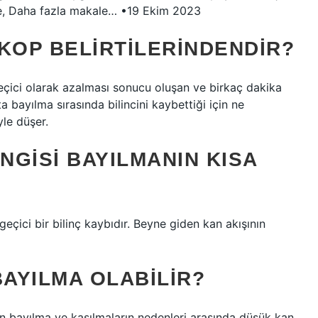
leme, Daha fazla makale… •19 Ekim 2023
KOP BELIRTILERINDENDIR?
eçici olarak azalması sonucu oluşan ve birkaç dakika
a bayılma sırasında bilincini kaybettiği için ne
le düşer.
GISI BAYILMANIN KISA
geçici bir bilinç kaybıdır. Beyne giden kan akışının
AYILMA OLABILIR?
n bayılma ve kasılmaların nedenleri arasında düşük kan