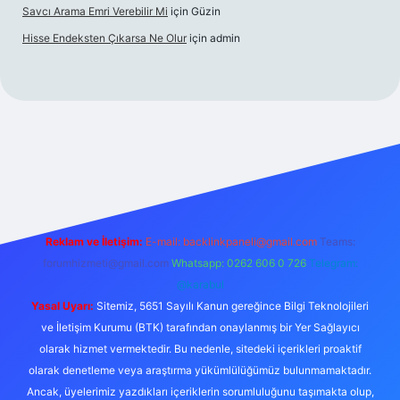
Savcı Arama Emri Verebilir Mi
için
Güzin
Hisse Endeksten Çıkarsa Ne Olur
için
admin
giriş
Reklam ve İletişim:
E-mail:
backlinkpaneli@gmail.com
Teams:
forumhizmeti@gmail.com
Whatsapp: 0262 606 0 726
Telegram:
@karabul
Yasal Uyarı:
Sitemiz, 5651 Sayılı Kanun gereğince Bilgi Teknolojileri
ve İletişim Kurumu (BTK) tarafından onaylanmış bir Yer Sağlayıcı
olarak hizmet vermektedir. Bu nedenle, sitedeki içerikleri proaktif
olarak denetleme veya araştırma yükümlülüğümüz bulunmamaktadır.
Ancak, üyelerimiz yazdıkları içeriklerin sorumluluğunu taşımakta olup,