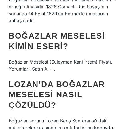
örneği olmasıdır. 1828 Osmanlı-Rus Savaşı’nın
sonunda 14 Eylül 1829’da Edirne’de imzalanan
antlaşmadır.
BOĞAZLAR MESELESI
KIMIN ESERI?
Boğazlar Meselesi (Süleyman Kani İrtem) Fiyatı,
Yorumları, Satın Al – .
LOZAN’DA BOĞAZLAR
MESELESI NASIL
ÇÖZÜLDÜ?
Boğazlar sorunu Lozan Barış Konferansı’ndaki
müzakereler sırasında en çok tartışılan konuydu.