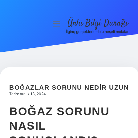
Ünlü Bilgi Durağı
menüyü
aç
İlginç gerçeklerle dolu neşeli molalar!
Anasayfa
Gizlilik Politikası
Yasal Uyarı
Hakkımızda
BOĞAZLAR SORUNU NEDIR UZUN
Tarih: Aralık 13, 2024
BOĞAZ SORUNU
NASIL