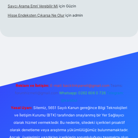
Savcı Arama Emri Verebilir Mi
için
Güzin
Hisse Endeksten Çıkarsa Ne Olur
için
admin
 giriş
Reklam ve İletişim:
E-mail:
backlinkpaneli@gmail.com
Teams:
forumhizmeti@gmail.com
Whatsapp: 0262 606 0 726
Telegram:
@karabul
Yasal Uyarı:
Sitemiz, 5651 Sayılı Kanun gereğince Bilgi Teknolojileri
ve İletişim Kurumu (BTK) tarafından onaylanmış bir Yer Sağlayıcı
olarak hizmet vermektedir. Bu nedenle, sitedeki içerikleri proaktif
olarak denetleme veya araştırma yükümlülüğümüz bulunmamaktadır.
Ancak, üyelerimiz yazdıkları içeriklerin sorumluluğunu taşımakta olup,