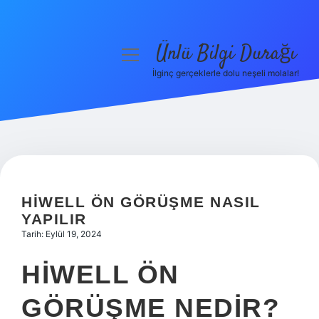
Ünlü Bilgi Durağı
menüyü
aç
İlginç gerçeklerle dolu neşeli molalar!
Anasayfa
Gizlilik Politikası
Yasal Uyarı
Hakkımızda
HIWELL ÖN GÖRÜŞME NASIL
YAPILIR
Tarih: Eylül 19, 2024
HIWELL ÖN
GÖRÜŞME NEDIR?