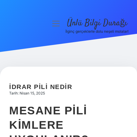
Ünlü Bilgi Durağı
menüyü
aç
İlginç gerçeklerle dolu neşeli molalar!
Anasayfa
Gizlilik Politikası
Yasal Uyarı
Hakkımızda
İDRAR PILI NEDIR
Tarih: Nisan 15, 2025
MESANE PILI
KIMLERE