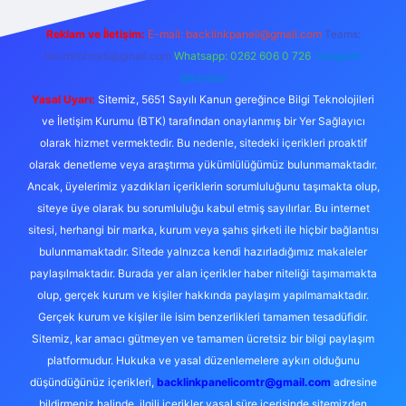
Reklam ve İletişim:
E-mail:
backlinkpaneli@gmail.com
Teams:
forumhizmeti@gmail.com
Whatsapp: 0262 606 0 726
Telegram:
@karabul
Yasal Uyarı:
Sitemiz, 5651 Sayılı Kanun gereğince Bilgi Teknolojileri
ve İletişim Kurumu (BTK) tarafından onaylanmış bir Yer Sağlayıcı
olarak hizmet vermektedir. Bu nedenle, sitedeki içerikleri proaktif
olarak denetleme veya araştırma yükümlülüğümüz bulunmamaktadır.
Ancak, üyelerimiz yazdıkları içeriklerin sorumluluğunu taşımakta olup,
siteye üye olarak bu sorumluluğu kabul etmiş sayılırlar. Bu internet
sitesi, herhangi bir marka, kurum veya şahıs şirketi ile hiçbir bağlantısı
bulunmamaktadır. Sitede yalnızca kendi hazırladığımız makaleler
paylaşılmaktadır. Burada yer alan içerikler haber niteliği taşımamakta
olup, gerçek kurum ve kişiler hakkında paylaşım yapılmamaktadır.
Gerçek kurum ve kişiler ile isim benzerlikleri tamamen tesadüfidir.
Sitemiz, kar amacı gütmeyen ve tamamen ücretsiz bir bilgi paylaşım
platformudur. Hukuka ve yasal düzenlemelere aykırı olduğunu
düşündüğünüz içerikleri,
backlinkpanelicomtr@gmail.com
adresine
bildirmeniz halinde, ilgili içerikler yasal süre içerisinde sitemizden