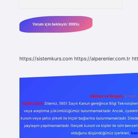
https://sistemkurs.com
https://alperenler.com.tr
ht
Reklam ve İletişim:
E-mail:
Yasal Uyarı:
Sitemiz, 5651 Sayılı Kanun gereğince Bilgi Teknolojiler
veya araştırma yükümlülüğümüz bulunmamaktadır. Ancak, üyelerimiz y
kurum veya şahıs şirketi ile hiçbir bağlantısı bulunmamaktadır. Sited
paylaşım yapılmamaktadır. Gerçek kurum ve kişiler ile isim benzer
olduğunu düşündüğünüz içerikleri,
bac