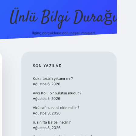
Ünlü Bilgi Durağı
İlginç gerçeklerle dolu neşeli molalar!
betci gün
SIDEBAR
SON YAZILAR
Kuka tesbih yıkanır mı ?
Ağustos 6, 2026
Avcı Kolu bir bulutsu mudur ?
Ağustos 5, 2026
Akü saf su nasıl elde edilir ?
Ağustos 3, 2026
6. sınıfta Balbal nedir ?
Ağustos 3, 2026