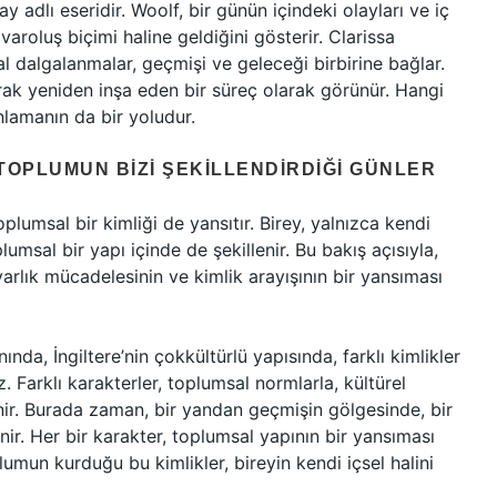
y adlı eseridir. Woolf, bir günün içindeki olayları ve iç
varoluş biçimi haline geldiğini gösterir. Clarissa
 dalgalanmalar, geçmişi ve geleceği birbirine bağlar.
arak yeniden inşa eden bir süreç olarak görünür. Hangi
amanın da bir yoludur.
 TOPLUMUN BIZI ŞEKILLENDIRDIĞI GÜNLER
oplumsal bir kimliği de yansıtır. Birey, yalnızca kendi
msal bir yapı içinde de şekillenir. Bu bakış açısıyla,
varlık mücadelesinin ve kimlik arayışının bir yansıması
nda, İngiltere’nin çokkültürlü yapısında, farklı kimlikler
z. Farklı karakterler, toplumsal normlarla, kültürel
enir. Burada zaman, bir yandan geçmişin gölgesinde, bir
enir. Her bir karakter, toplumsal yapının bir yansıması
umun kurduğu bu kimlikler, bireyin kendi içsel halini