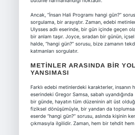
bütünle harmanlandığı noktadır.
Ancak, “İnsan Hali Programı hangi gün?” sorusu
sorgulama, bir arayıştır. Zaman, edebi metinl
Ulysses adlı eserinde, bir gün içinde geçen ol
bir anlam taşır. Joyce, sıradan bir günün, içsel
halde, “hangi gün?” sorusu, bize zamanın tekdü
katmanları sorgulatır.
METINLER ARASINDA BIR YO
YANSIMASI
Farklı edebi metinlerdeki karakterler, insanın h
eserindeki Gregor Samsa, sabah uyandığında b
bir günde, hayatın tüm düzeninin alt üst olduğ
fiziksel dönüşümüyle, bir yandan da toplumsal b
eserde “hangi gün?” sorusu, aslında kişinin ken
çıkmasıyla ilgilidir. Zaman, hem bir tehdit hem d