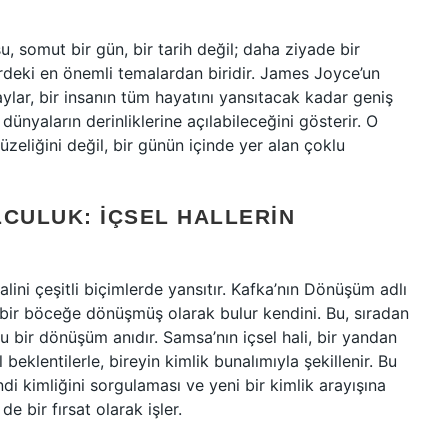
, somut bir gün, bir tarih değil; daha ziyade bir
erdeki en önemli temalardan biridir. James Joyce’un
aylar, bir insanın tüm hayatını yansıtacak kadar geniş
 dünyaların derinliklerine açılabileceğini gösterir. O
zeliğini değil, bir günün içinde yer alan çoklu
LCULUK: İÇSEL HALLERIN
alini çeşitli biçimlerde yansıtır. Kafka’nın Dönüşüm adlı
ir böceğe dönüşmüş olarak bulur kendini. Bu, sıradan
u bir dönüşüm anıdır. Samsa’nın içsel hali, bir yandan
eklentilerle, bireyin kimlik bunalımıyla şekillenir. Bu
di kimliğini sorgulaması ve yeni bir kimlik arayışına
e bir fırsat olarak işler.