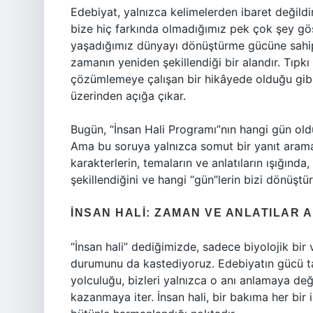
Edebiyat, yalnızca kelimelerden ibaret değildi
bize hiç farkında olmadığımız pek çok şey göste
yaşadığımız dünyayı dönüştürme gücüne sahipt
zamanın yeniden şekillendiği bir alandır. Tıpkı 
çözümlemeye çalışan bir hikâyede olduğu gibi, 
üzerinden açığa çıkar.
Bugün, “İnsan Hali Programı”nın hangi gün old
Ama bu soruya yalnızca somut bir yanıt aramay
karakterlerin, temaların ve anlatıların ışığında
şekillendiğini ve hangi “gün”lerin bizi dönüştü
İNSAN HALI: ZAMAN VE ANLATILAR 
“İnsan hali” dediğimizde, sadece biyolojik bir
durumunu da kastediyoruz. Edebiyatın gücü ta
yolculuğu, bizleri yalnızca o anı anlamaya de
kazanmaya iter. İnsan hali, bir bakıma her bir