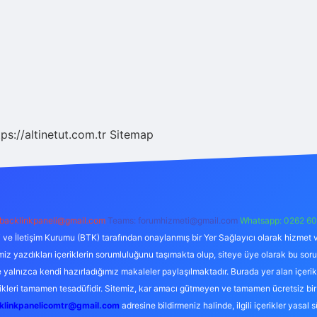
tps://altinetut.com.tr
Sitemap
backlinkpaneli@gmail.com
Teams:
forumhizmeti@gmail.com
Whatsapp: 0262 60
i ve İletişim Kurumu (BTK) tarafından onaylanmış bir Yer Sağlayıcı olarak hizmet v
azdıkları içeriklerin sorumluluğunu taşımakta olup, siteye üye olarak bu sorumlul
e yalnızca kendi hazırladığımız makaleler paylaşılmaktadır. Burada yer alan içeri
likleri tamamen tesadüfidir. Sitemiz, kar amacı gütmeyen ve tamamen ücretsiz bir
klinkpanelicomtr@gmail.com
adresine bildirmeniz halinde, ilgili içerikler yasal 