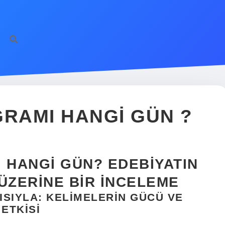
GRAMI HANGI GÜN ?
 HANGI GÜN? EDEBIYATIN
ZERINE BIR İNCELEME
ÇISIYLA: KELIMELERIN GÜCÜ VE
ETKISI