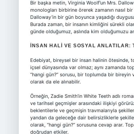
Bir başka metin, Virginia Woolf’un Mrs. Dallowa
monologları birbirine örerek zamanın nasıl bir 
Dalloway’in bir gün boyunca yaşadığı duygusal
Burada zaman, bir insanın kimliğini sürekli ol
günde olduğumuz, aslında kim olduğumuzu anl
İNSAN HALI VE SOSYAL ANLATILAR:
Edebiyat, bireysel bir insan halinin ötesinde, t
içsel dünyasında var olmaz; aynı zamanda toplu
“hangi gün?” sorusu, bir toplumda bir bireyin 
olarak da ele alınabilir.
Örneğin, Zadie Smith’in White Teeth adlı romanı
ve tarihsel geçmişler arasındaki ilişkiyi görürü
beklentilerle ve geçmişin travmalarıyla şekill
yandan da geleceğe dair belirsizliklerle şekill
olarak, “hangi gün?” sorusuna cevap arar. Topl
doğrudan etkiler.