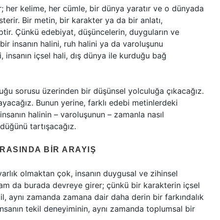
r; her kelime, her cümle, bir dünya yaratır ve o dünyada
rir. Bir metin, bir karakter ya da bir anlatı,
ir. Çünkü edebiyat, düşüncelerin, duyguların ve
bir insanın halini, ruh halini ya da varoluşunu
insanın içsel hali, dış dünya ile kurduğu bağ
uğu sorusu üzerinden bir düşünsel yolculuğa çıkacağız.
acağız. Bunun yerine, farklı edebi metinlerdeki
, insanın halinin – varoluşunun – zamanla nasıl
rdüğünü tartışacağız.
ARASINDA BIR ARAYIŞ
 varlık olmaktan çok, insanın duygusal ve zihinsel
m da burada devreye girer; çünkü bir karakterin içsel
ğil, aynı zamanda zamana dair daha derin bir farkındalık
 insanın tekil deneyiminin, aynı zamanda toplumsal bir