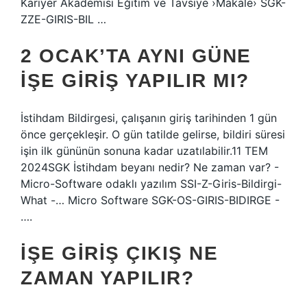
Kariyer Akademisi Eğitim ve Tavsiye ›Makale› SGK-
ZZE-GIRIS-BIL …
2 OCAK’TA AYNI GÜNE
IŞE GIRIŞ YAPILIR MI?
İstihdam Bildirgesi, çalışanın giriş tarihinden 1 gün
önce gerçekleşir. O gün tatilde gelirse, bildiri süresi
işin ilk gününün sonuna kadar uzatılabilir.11 TEM
2024SGK İstihdam beyanı nedir? Ne zaman var? -
Micro-Software odaklı yazılım SSI-Z-Giris-Bildirgi-
What -… Micro Software SGK-OS-GIRIS-BIDIRGE -
….
İŞE GIRIŞ ÇIKIŞ NE
ZAMAN YAPILIR?