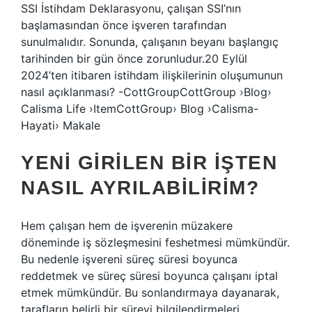
SSI İstihdam Deklarasyonu, çalışan SSI’nın
başlamasından önce işveren tarafından
sunulmalıdır. Sonunda, çalışanın beyanı başlangıç ​​
tarihinden bir gün önce zorunludur.20 Eylül
2024’ten itibaren istihdam ilişkilerinin oluşumunun
nasıl açıklanması? -CottGroupCottGroup ›Blog›
Calisma Life ›ItemCottGroup› Blog ›Calisma-
Hayati› Makale
YENI GIRILEN BIR IŞTEN
NASIL AYRILABILIRIM?
Hem çalışan hem de işverenin müzakere
döneminde iş sözleşmesini feshetmesi mümkündür.
Bu nedenle işvereni süreç süresi boyunca
reddetmek ve süreç süresi boyunca çalışanı iptal
etmek mümkündür. Bu sonlandırmaya dayanarak,
tarafların belirli bir süreyi bilgilendirmeleri