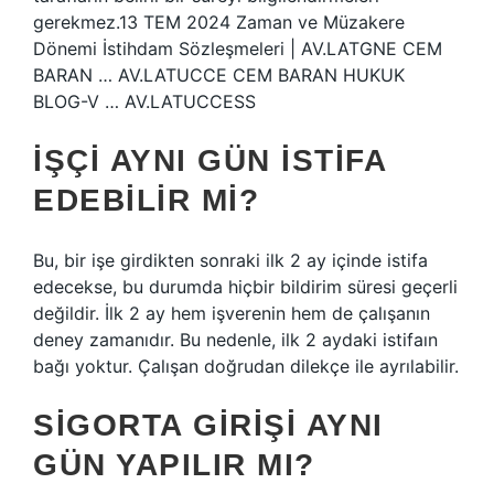
gerekmez.13 TEM 2024 Zaman ve Müzakere
Dönemi İstihdam Sözleşmeleri | AV.LATGNE CEM
BARAN … AV.LATUCCE CEM BARAN HUKUK
BLOG-V … AV.LATUCCESS
İŞÇI AYNI GÜN ISTIFA
EDEBILIR MI?
Bu, bir işe girdikten sonraki ilk 2 ay içinde istifa
edecekse, bu durumda hiçbir bildirim süresi geçerli
değildir. İlk 2 ay hem işverenin hem de çalışanın
deney zamanıdır. Bu nedenle, ilk 2 aydaki istifaın
bağı yoktur. Çalışan doğrudan dilekçe ile ayrılabilir.
SIGORTA GIRIŞI AYNI
GÜN YAPILIR MI?