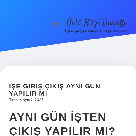
Ünlü Bilgi Durağı
menüyü
aç
İlginç gerçeklerle dolu neşeli molalar!
Anasayfa
Gizlilik Politikası
Yasal Uyarı
Hakkımızda
IŞE GIRIŞ ÇIKIŞ AYNI GÜN
YAPILIR MI
Tarih: Mayıs 2, 2025
AYNI GÜN IŞTEN
ÇIKIŞ YAPILIR MI?