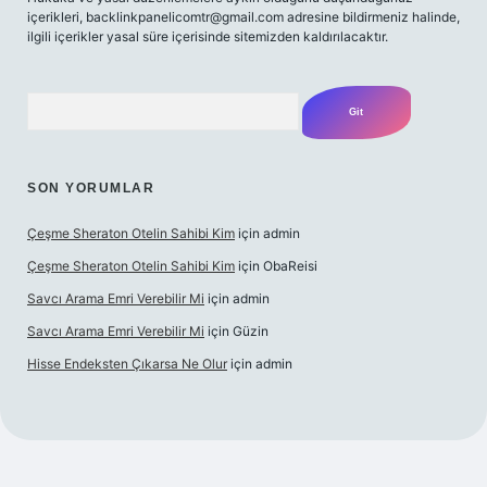
içerikleri,
backlinkpanelicomtr@gmail.com
adresine bildirmeniz halinde,
ilgili içerikler yasal süre içerisinde sitemizden kaldırılacaktır.
Arama
SON YORUMLAR
Çeşme Sheraton Otelin Sahibi Kim
için
admin
Çeşme Sheraton Otelin Sahibi Kim
için
ObaReisi
Savcı Arama Emri Verebilir Mi
için
admin
Savcı Arama Emri Verebilir Mi
için
Güzin
Hisse Endeksten Çıkarsa Ne Olur
için
admin