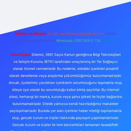
el giriş
Reklam ve İletişim:
E-mail:
backlinkpaneli@gmail.com
Teams:
forumhizmeti@gmail.com
Whatsapp: 0262 606 0 726
Telegram:
@karabul
Yasal Uyarı:
Sitemiz, 5651 Sayılı Kanun gereğince Bilgi Teknolojileri
ve İletişim Kurumu (BTK) tarafından onaylanmış bir Yer Sağlayıcı
olarak hizmet vermektedir. Bu nedenle, sitedeki içerikleri proaktif
olarak denetleme veya araştırma yükümlülüğümüz bulunmamaktadır.
Ancak, üyelerimiz yazdıkları içeriklerin sorumluluğunu taşımakta olup,
siteye üye olarak bu sorumluluğu kabul etmiş sayılırlar. Bu internet
sitesi, herhangi bir marka, kurum veya şahıs şirketi ile hiçbir bağlantısı
bulunmamaktadır. Sitede yalnızca kendi hazırladığımız makaleler
paylaşılmaktadır. Burada yer alan içerikler haber niteliği taşımamakta
olup, gerçek kurum ve kişiler hakkında paylaşım yapılmamaktadır.
Gerçek kurum ve kişiler ile isim benzerlikleri tamamen tesadüfidir.