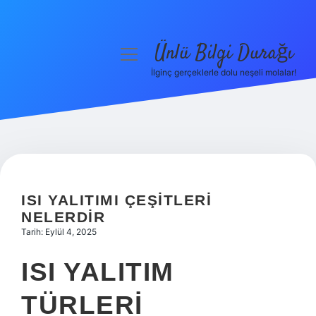
Ünlü Bilgi Durağı
menüyü
aç
İlginç gerçeklerle dolu neşeli molalar!
Anasayfa
Gizlilik Politikası
Yasal Uyarı
Hakkımızda
ISI YALITIMI ÇEŞITLERI
NELERDIR
Tarih: Eylül 4, 2025
ISI YALITIM
TÜRLERI