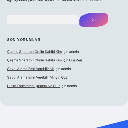
Arama
SON YORUMLAR
Çeşme Sheraton Otelin Sahibi Kim
için
admin
Çeşme Sheraton Otelin Sahibi Kim
için
ObaReisi
Savcı Arama Emri Verebilir Mi
için
admin
Savcı Arama Emri Verebilir Mi
için
Güzin
Hisse Endeksten Çıkarsa Ne Olur
için
admin
ci güncel giriş