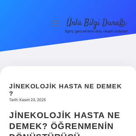
Ünlü Bilgi Durağı
menüyü
aç
İlginç gerçeklerle dolu neşeli molalar!
Anasayfa
Gizlilik Politikası
Yasal Uyarı
Hakkımızda
JINEKOLOJIK HASTA NE DEMEK
?
Tarih: Kasım 23, 2025
JINEKOLOJIK HASTA NE
DEMEK? ÖĞRENMENIN