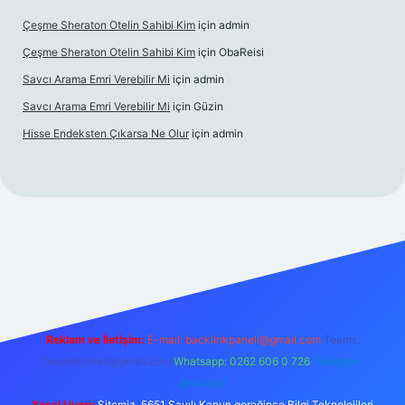
Çeşme Sheraton Otelin Sahibi Kim
için
admin
Çeşme Sheraton Otelin Sahibi Kim
için
ObaReisi
Savcı Arama Emri Verebilir Mi
için
admin
Savcı Arama Emri Verebilir Mi
için
Güzin
Hisse Endeksten Çıkarsa Ne Olur
için
admin
iriş
Reklam ve İletişim:
E-mail:
backlinkpaneli@gmail.com
Teams:
forumhizmeti@gmail.com
Whatsapp: 0262 606 0 726
Telegram:
@karabul
Yasal Uyarı:
Sitemiz, 5651 Sayılı Kanun gereğince Bilgi Teknolojileri