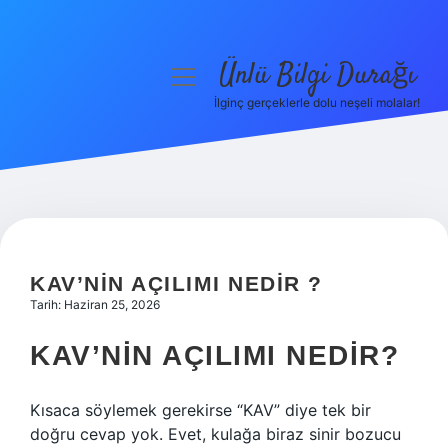
Ünlü Bilgi Durağı
menüyü
aç
İlginç gerçeklerle dolu neşeli molalar!
Anasayfa
Gizlilik Politikası
Yasal Uyarı
Hakkımızda
KAV’NIN AÇILIMI NEDIR ?
Tarih: Haziran 25, 2026
KAV’NIN AÇILIMI NEDIR?
Kısaca söylemek gerekirse “KAV” diye tek bir
doğru cevap yok. Evet, kulağa biraz sinir bozucu