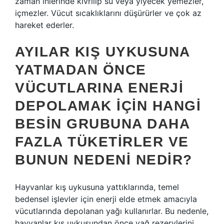
zaman inlerinde kıvrılıp su veya yiyecek yemezler,
içmezler. Vücut sıcaklıklarını düşürürler ve çok az
hareket ederler.
AYILAR KIŞ UYKUSUNA
YATMADAN ÖNCE
VÜCUTLARINA ENERJI
DEPOLAMAK IÇIN HANGI
BESIN GRUBUNA DAHA
FAZLA TÜKETIRLER VE
BUNUN NEDENI NEDIR?
Hayvanlar kış uykusuna yattıklarında, temel
bedensel işlevler için enerji elde etmek amacıyla
vücutlarında depolanan yağı kullanırlar. Bu nedenle,
hayvanlar kış uykusundan önce yağ rezervlerini