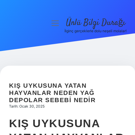
Ünlü Bilgi Durağı
menüyü
aç
İlginç gerçeklerle dolu neşeli molalar!
Anasayfa
Gizlilik Politikası
Yasal Uyarı
Hakkımızda
KIŞ UYKUSUNA YATAN
HAYVANLAR NEDEN YAĞ
DEPOLAR SEBEBI NEDIR
Tarih: Ocak 30, 2025
KIŞ UYKUSUNA