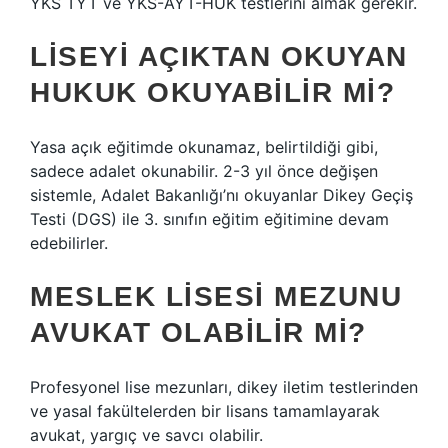
YKS TYT ve YKS-AYT-HUK testlerini almak gerekir.
LISEYI AÇIKTAN OKUYAN
HUKUK OKUYABILIR MI?
Yasa açık eğitimde okunamaz, belirtildiği gibi,
sadece adalet okunabilir. 2-3 yıl önce değişen
sistemle, Adalet Bakanlığı’nı okuyanlar Dikey Geçiş
Testi (DGS) ile 3. sınıfın eğitim eğitimine devam
edebilirler.
MESLEK LISESI MEZUNU
AVUKAT OLABILIR MI?
Profesyonel lise mezunları, dikey iletim testlerinden
ve yasal fakültelerden bir lisans tamamlayarak
avukat, yargıç ve savcı olabilir.