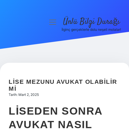
Ünlü Bilgi Durağı
menüyü
aç
İlginç gerçeklerle dolu neşeli molalar!
Anasayfa
Gizlilik Politikası
Yasal Uyarı
Hakkımızda
LISE MEZUNU AVUKAT OLABILIR
MI
Tarih: Mart 2, 2025
LISEDEN SONRA
AVUKAT NASIL