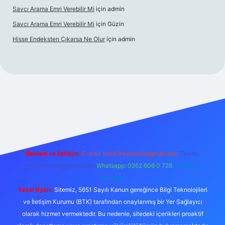
Savcı Arama Emri Verebilir Mi
için
admin
Savcı Arama Emri Verebilir Mi
için
Güzin
Hisse Endeksten Çıkarsa Ne Olur
için
admin
ci güncel giriş
Reklam ve İletişim:
E-mail:
backlinkpaneli@gmail.com
Teams:
forumhizmeti@gmail.com
Whatsapp: 0262 606 0 726
Telegram:
@karabul
Yasal Uyarı:
Sitemiz, 5651 Sayılı Kanun gereğince Bilgi Teknolojileri
ve İletişim Kurumu (BTK) tarafından onaylanmış bir Yer Sağlayıcı
olarak hizmet vermektedir. Bu nedenle, sitedeki içerikleri proaktif