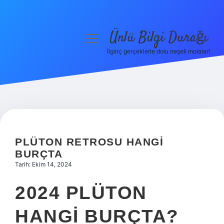
Ünlü Bilgi Durağı
menüyü
aç
İlginç gerçeklerle dolu neşeli molalar!
Anasayfa
Gizlilik Politikası
Yasal Uyarı
Hakkımızda
PLÜTON RETROSU HANGI
BURÇTA
Tarih: Ekim 14, 2024
2024 PLÜTON
HANGI BURÇTA?