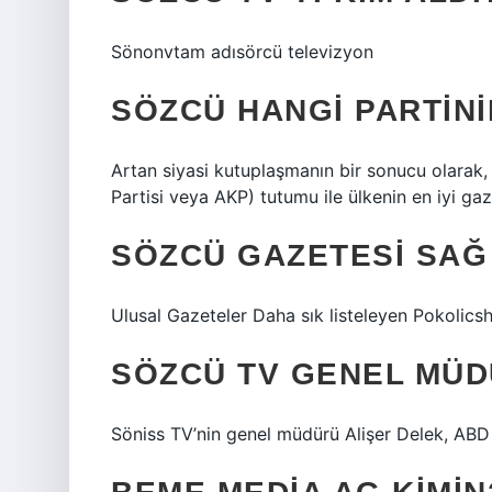
Sönonvtam adısörcü televizyon
SÖZCÜ HANGI PARTINI
Artan siyasi kutuplaşmanın bir sonucu olara
Partisi veya AKP) tutumu ile ülkenin en iyi gaze
SÖZCÜ GAZETESI SAĞ
Ulusal Gazeteler Daha sık listeleyen Pok
SÖZCÜ TV GENEL MÜD
Söniss TV’nin genel müdürü Alişer Delek, ABD 