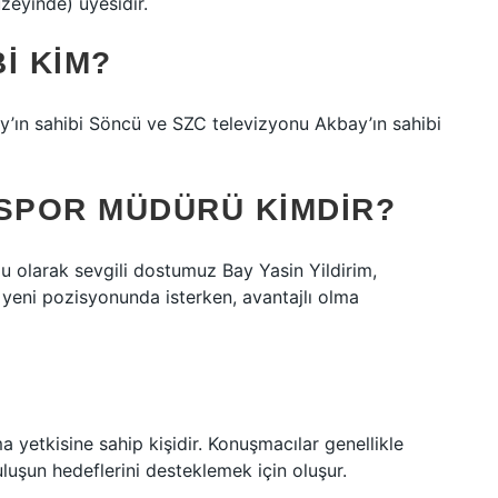
üzeyinde) üyesidir.
I KIM?
’ın sahibi Söncü ve SZC televizyonu Akbay’ın sahibi
 SPOR MÜDÜRÜ KIMDIR?
u olarak sevgili dostumuz Bay Yasin Yildirim,
 yeni pozisyonunda isterken, avantajlı olma
 yetkisine sahip kişidir. Konuşmacılar genellikle
luşun hedeflerini desteklemek için oluşur.