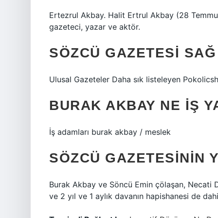
Ertezrul Akbay. Halit Ertrul Akbay (28 Temmu
gazeteci, yazar ve aktör.
SÖZCÜ GAZETESI SAĞ
Ulusal Gazeteler Daha sık listeleyen Pok
BURAK AKBAY NE IŞ Y
İş adamları burak akbay / meslek
SÖZCÜ GAZETESININ Y
Burak Akbay ve Söncü Emin çölaşan, Necati Doğ
ve 2 yıl ve 1 aylık davanın hapishanesi de dah