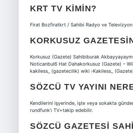
KRT TV KIMIN?
Firat Bozfiratkrt / Sahibi Radyo ve Televizyo
KORKUSUZ GAZETESINI
Korkusuz (Gazete) Sahibiburak Akbayyayaymci
Noticanbul6 Hat Dahakorkusuz (Gazete) – Wiki
kakiless_ (gazetecilik) wiki ›Kakiless_ (Gazet
SÖZCÜ TV YAYINI NER
Kendilerini işyerinde, işte veya sokakta günde
rundfunk’ı TV+takip edebilir.
SÖZCÜ GAZETESI SAH