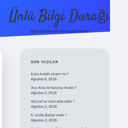
Ünlü Bilgi Durağı
İlginç gerçeklerle dolu neşeli molalar!
betci güncel giri
SIDEBAR
SON YAZILAR
Kuka tesbih yıkanır mı ?
Ağustos 6, 2026
Avcı Kolu bir bulutsu mudur ?
Ağustos 5, 2026
Akü saf su nasıl elde edilir ?
Ağustos 3, 2026
6. sınıfta Balbal nedir ?
Ağustos 3, 2026