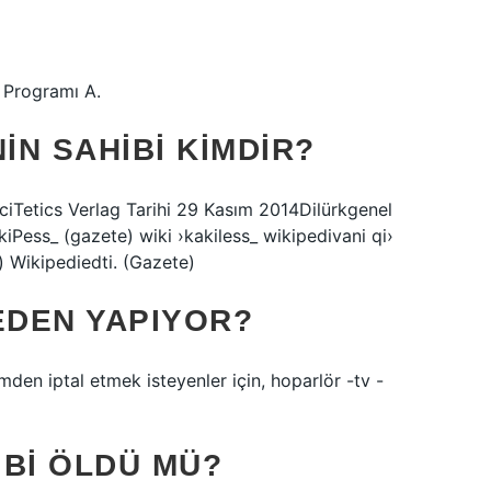
n Programı A.
N SAHIBI KIMDIR?
Tetics Verlag Tarihi 29 Kasım 2014Dilürkgenel
Pess_ (gazete) wiki ›kakiless_ wikipedivani qi›
e) Wikipediedti. (Gazete)
EDEN YAPIYOR?
mden iptal etmek isteyenler için, hoparlör -tv -
IBI ÖLDÜ MÜ?