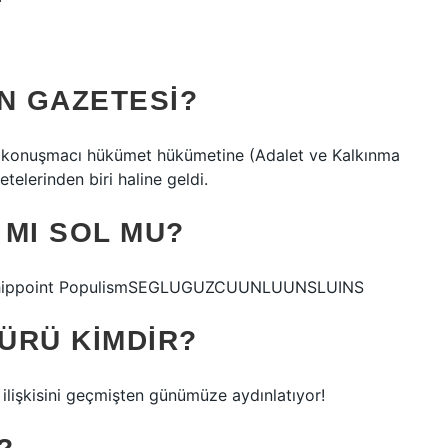
N GAZETESI?
k, konuşmacı hükümet hükümetine (Adalet ve Kalkınma
telerinden biri haline geldi.
 MI SOL MU?
olicshippoint PopulismSEGLUGUZCUUNLUUNSLUINS
ÜRÜ KIMDIR?
ilişkisini geçmişten günümüze aydınlatıyor!