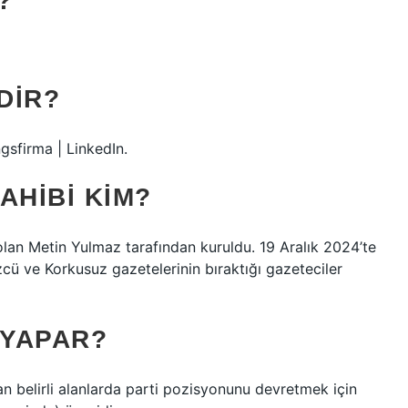
?
DIR?
gsfirma | LinkedIn.
AHIBI KIM?
olan Metin Yulmaz tarafından kuruldu. 19 Aralık 2024’te
zcü ve Korkusuz gazetelerinin bıraktığı gazeteciler
 YAPAR?
ndan belirli alanlarda parti pozisyonunu devretmek için