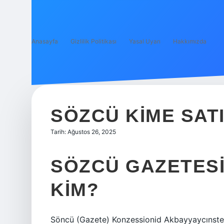
Anasayfa
Gizlilik Politikası
Yasal Uyarı
Hakkımızda
SÖZCÜ KIME SATI
Tarih: Ağustos 26, 2025
SÖZCÜ GAZETESIN
KIM?
Söncü (Gazete) Konzessionid Akbayyaycınstet