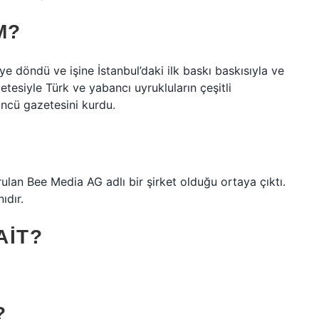
M?
 döndü ve işine İstanbul’daki ilk baskı baskısıyla ve
etesiyle Türk ve yabancı uyrukluların çeşitli
öncü gazetesini kurdu.
rulan Bee Media AG adlı bir şirket olduğu ortaya çıktı.
ıdır.
AIT?
?