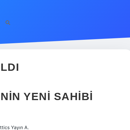
LDI
IN YENI SAHIBI
tics Yayın A.