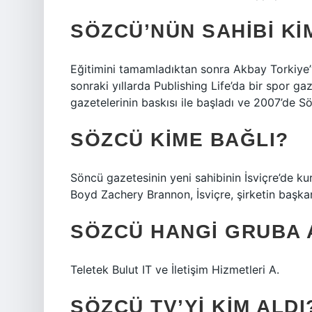
SÖZCÜ’NÜN SAHIBI KI
Eğitimini tamamladıktan sonra Akbay Torkiye’ye
sonraki yıllarda Publishing Life’da bir spor gaz
gazetelerinin baskısı ile başladı ve 2007’de S
SÖZCÜ KIME BAĞLI?
Söncü gazetesinin yeni sahibinin İsviçre’de ku
Boyd Zachery Brannon, İsviçre, şirketin başkan
SÖZCÜ HANGI GRUBA 
Teletek Bulut IT ve İletişim Hizmetleri A.
SÖZCÜ TV’YI KIM ALDI