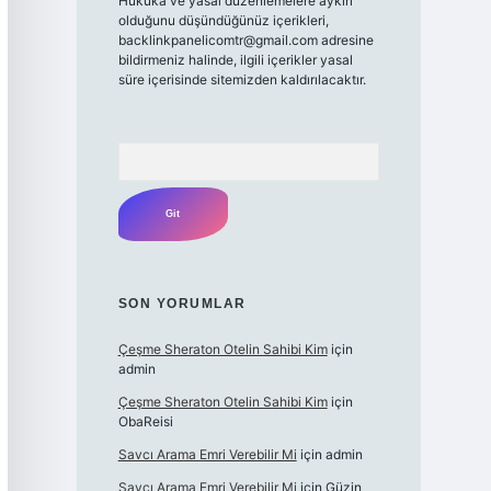
Hukuka ve yasal düzenlemelere aykırı
olduğunu düşündüğünüz içerikleri,
backlinkpanelicomtr@gmail.com
adresine
bildirmeniz halinde, ilgili içerikler yasal
süre içerisinde sitemizden kaldırılacaktır.
Arama
SON YORUMLAR
Çeşme Sheraton Otelin Sahibi Kim
için
admin
Çeşme Sheraton Otelin Sahibi Kim
için
ObaReisi
Savcı Arama Emri Verebilir Mi
için
admin
Savcı Arama Emri Verebilir Mi
için
Güzin