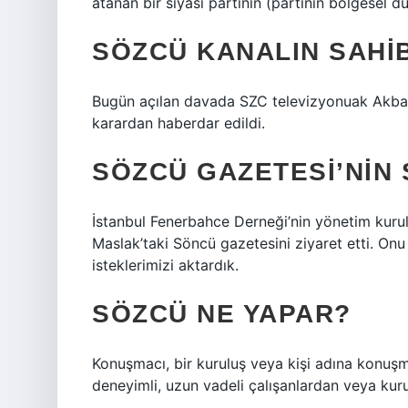
atanan bir siyasi partinin (partinin bölgesel d
SÖZCÜ KANALIN SAHIB
Bugün açılan davada SZC televizyonuak Akbay
karardan haberdar edildi.
SÖZCÜ GAZETESI’NIN
İstanbul Fenerbahce Derneği’nin yönetim kurul
Maslak’taki Söncü gazetesini ziyaret etti. Onu
isteklerimizi aktardık.
SÖZCÜ NE YAPAR?
Konuşmacı, bir kuruluş veya kişi adına konuşma
deneyimli, uzun vadeli çalışanlardan veya kuru