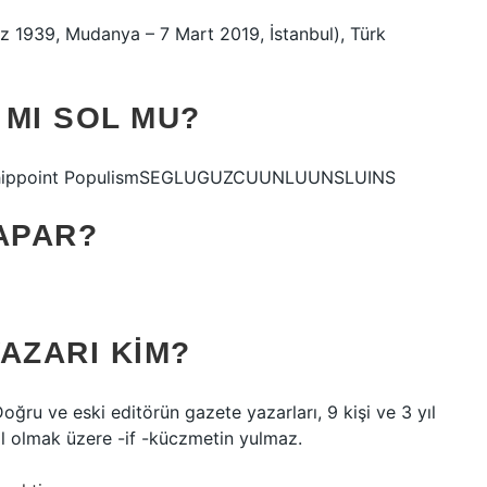
z 1939, Mudanya – 7 Mart 2019, İstanbul), Türk
 MI SOL MU?
olicshippoint PopulismSEGLUGUZCUUNLUUNSLUINS
APAR?
AZARI KIM?
ru ve eski editörün gazete yazarları, 9 kişi ve 3 yıl
il olmak üzere -if -küczmetin yulmaz.