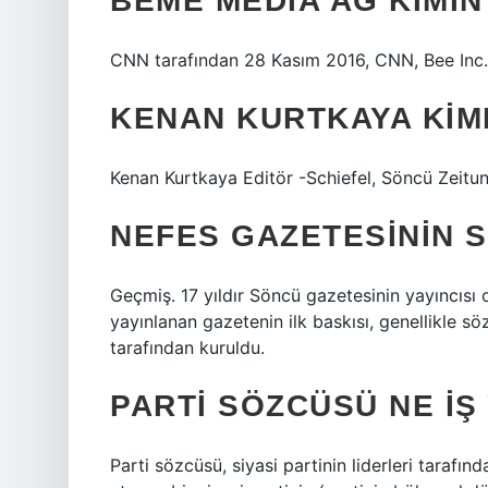
BEME MEDIA AG KIMIN
CNN tarafından 28 Kasım 2016, CNN, Bee Inc.
KENAN KURTKAYA KIM
Kenan Kurtkaya Editör -Schiefel, Söncü Zeitun
NEFES GAZETESININ S
Geçmiş. 17 yıldır Söncü gazetesinin yayıncısı 
yayınlanan gazetenin ilk baskısı, genellikle sö
tarafından kuruldu.
PARTI SÖZCÜSÜ NE IŞ
Parti sözcüsü, siyasi partinin liderleri tarafı