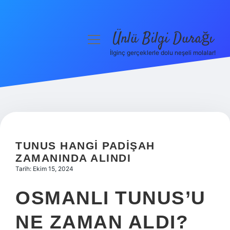
Ünlü Bilgi Durağı
menüyü
aç
İlginç gerçeklerle dolu neşeli molalar!
Anasayfa
Gizlilik Politikası
Yasal Uyarı
Hakkımızda
TUNUS HANGI PADIŞAH
ZAMANINDA ALINDI
Tarih: Ekim 15, 2024
OSMANLI TUNUS’U
NE ZAMAN ALDI?