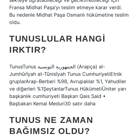
sekteye uğratabileceği ve geciktirebileceği için
Fransa Midhat Paşa’yı teslim etmeye karar verdi.
Bu nedenle Midhat Paşa Osmanlı hükümetine teslim
oldu.
TUNUSLULAR HANGI
IRKTIR?
TunusTunus الجمهورية التونسية (Arapça) al-
Jumhūrīyah at-Tūnisīyah Tunus CumhuriyetiEtnik
gruplarArap-Berberi %98, Avrupalılar %1, Yahudiler
ve diğerleri %1ŞeytanlarTunus HükümetiÜniter yarı
başkanlık cumhuriyeti Başkan Qais Said •
Başbakan Kemal Meduri30 satır daha
TUNUS NE ZAMAN
BAĞIMSIZ OLDU?