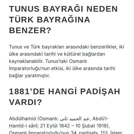
TUNUS BAYRAĞI NEDEN
TÜRK BAYRAĞINA
BENZER?
Tunus ve Türk bayrakları arasındaki benzerlikler, iki
ülke arasındaki tarihi ve kültürel bağlardan
kaynaklanabilir. Tunus’taki Osmanlı
İmparatorluğu’nun etkisi, iki ülke arasında tarihi
bağlar yaratmıştır.
1881’DE HANGI PADIŞAH
VARDI?
Abdülhamid (Osmanlı: عبد الحميد ثانی‎, Abdü’l-
Ḥamīd-i sânî; 21 Eylül 1842 – 10 Şubat 1918),
Osmanlı İmparatorluğu’nun 34. padişahı, 113. İslam