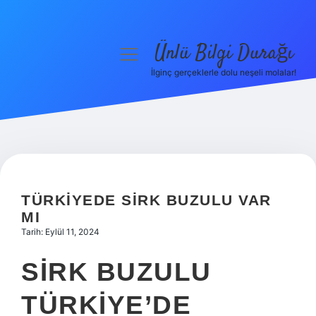
Ünlü Bilgi Durağı
menüyü
aç
İlginç gerçeklerle dolu neşeli molalar!
Anasayfa
Gizlilik Politikası
Yasal Uyarı
Hakkımızda
TÜRKIYEDE SIRK BUZULU VAR
MI
Tarih: Eylül 11, 2024
SIRK BUZULU
TÜRKIYE’DE