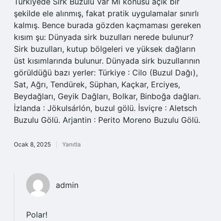
Türkiyede Sirk Buzulu Var Mı konusu açık bir
şekilde ele alınmış, fakat pratik uygulamalar sınırlı
kalmış. Bence burada gözden kaçmaması gereken
kısım şu: Dünyada sirk buzulları nerede bulunur?
Sirk buzulları, kutup bölgeleri ve yüksek dağların
üst kısımlarında bulunur. Dünyada sirk buzullarının
görüldüğü bazı yerler: Türkiye : Cilo (Buzul Dağı),
Sat, Ağrı, Tendürek, Süphan, Kaçkar, Erciyes,
Beydağları, Geyik Dağları, Bolkar, Binboğa dağları.
İzlanda : Jökulsárlón, buzul gölü. İsviçre : Aletsch
Buzulu Gölü. Arjantin : Perito Moreno Buzulu Gölü.
Ocak 8, 2025
Yanıtla
admin
Polar!