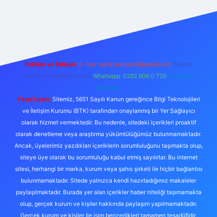
 giriş
Reklam ve İletişim:
E-mail:
backlinkpaneli@gmail.com
Teams:
forumhizmeti@gmail.com
Whatsapp: 0262 606 0 726
Telegram:
@karabul
Yasal Uyarı:
Sitemiz, 5651 Sayılı Kanun gereğince Bilgi Teknolojileri
ve İletişim Kurumu (BTK) tarafından onaylanmış bir Yer Sağlayıcı
olarak hizmet vermektedir. Bu nedenle, sitedeki içerikleri proaktif
olarak denetleme veya araştırma yükümlülüğümüz bulunmamaktadır.
Ancak, üyelerimiz yazdıkları içeriklerin sorumluluğunu taşımakta olup,
siteye üye olarak bu sorumluluğu kabul etmiş sayılırlar. Bu internet
sitesi, herhangi bir marka, kurum veya şahıs şirketi ile hiçbir bağlantısı
bulunmamaktadır. Sitede yalnızca kendi hazırladığımız makaleler
paylaşılmaktadır. Burada yer alan içerikler haber niteliği taşımamakta
olup, gerçek kurum ve kişiler hakkında paylaşım yapılmamaktadır.
Gerçek kurum ve kişiler ile isim benzerlikleri tamamen tesadüfidir.