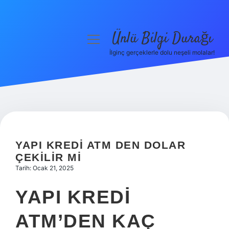
Ünlü Bilgi Durağı
menüyü
aç
İlginç gerçeklerle dolu neşeli molalar!
Anasayfa
Gizlilik Politikası
Yasal Uyarı
Hakkımızda
YAPI KREDI ATM DEN DOLAR
ÇEKILIR MI
Tarih: Ocak 21, 2025
YAPI KREDI
ATM’DEN KAÇ