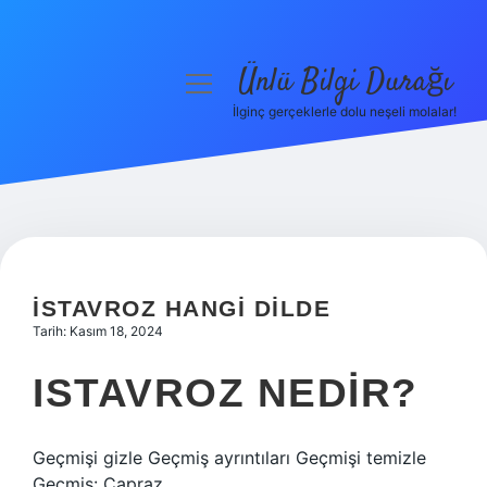
Ünlü Bilgi Durağı
menüyü
aç
İlginç gerçeklerle dolu neşeli molalar!
Anasayfa
Gizlilik Politikası
Yasal Uyarı
Hakkımızda
İSTAVROZ HANGI DILDE
Tarih: Kasım 18, 2024
ISTAVROZ NEDIR?
Geçmişi gizle Geçmiş ayrıntıları Geçmişi temizle
Geçmiş: Çapraz.