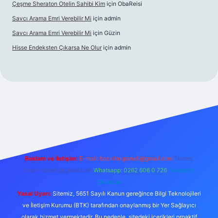
Çeşme Sheraton Otelin Sahibi Kim
için
ObaReisi
Savcı Arama Emri Verebilir Mi
için
admin
Savcı Arama Emri Verebilir Mi
için
Güzin
Hisse Endeksten Çıkarsa Ne Olur
için
admin
cel giriş
Reklam ve İletişim:
E-mail:
backlinkpaneli@gmail.com
Teams:
forumhizmeti@gmail.com
Whatsapp: 0262 606 0 726
Telegram:
@karabul
Yasal Uyarı:
Sitemiz, 5651 Sayılı Kanun gereğince Bilgi Teknolojileri
ve İletişim Kurumu (BTK) tarafından onaylanmış bir Yer Sağlayıcı
olarak hizmet vermektedir. Bu nedenle, sitedeki içerikleri proaktif