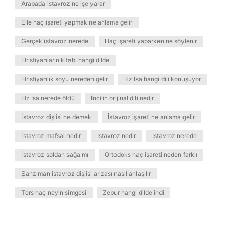
Arabada istavroz ne işe yarar
Elle haç işareti yapmak ne anlama gelir
Gerçek istavroz nerede
Haç işareti yaparken ne söylenir
Hristiyanların kitabı hangi dilde
Hristiyanlık soyu nereden gelir
Hz İsa hangi dili konuşuyor
Hz İsa nerede öldü
İncilin orijinal dili nedir
İstavroz dişlisi ne demek
İstavroz işareti ne anlama gelir
İstavroz mafsal nedir
Istavroz nedir
Istavroz nerede
İstavroz soldan sağa mı
Ortodoks haç işareti neden farklı
Şanzıman istavroz dişlisi arızası nasıl anlaşılır
Ters haç neyin simgesi
Zebur hangi dilde indi