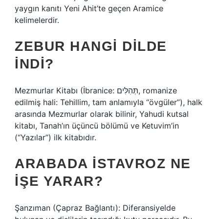
yaygın kanıtı Yeni Ahit’te geçen Aramice
kelimelerdir.
ZEBUR HANGI DILDE
INDI?
Mezmurlar Kitabı (İbranice: תְּהִלִּים‎, romanize
edilmiş hali: Tehillim, tam anlamıyla “övgüler”), halk
arasında Mezmurlar olarak bilinir, Yahudi kutsal
kitabı, Tanah’ın üçüncü bölümü ve Ketuvim’in
(“Yazılar”) ilk kitabıdır.
ARABADA ISTAVROZ NE
IŞE YARAR?
Şanzıman (Çapraz Bağlantı): Diferansiyelde