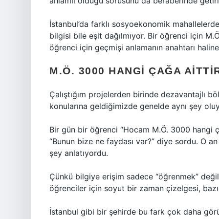
anlamlı olduğu sorusunu da beraberinde getiri
İstanbul’da farklı sosyoekonomik mahallelerde
bilgisi bile eşit dağılmıyor. Bir öğrenci için M
öğrenci için geçmişi anlamanın anahtarı haline
M.Ö. 3000 HANGI ÇAĞA AITTIR
Çalıştığım projelerden birinde dezavantajlı böl
konularına geldiğimizde genelde aynı şey olu
Bir gün bir öğrenci “Hocam M.Ö. 3000 hangi ç
“Bunun bize ne faydası var?” diye sordu. O an 
şey anlatıyordu.
Çünkü bilgiye erişim sadece “öğrenmek” değil,
öğrenciler için soyut bir zaman çizelgesi, bazıl
İstanbul gibi bir şehirde bu fark çok daha gör