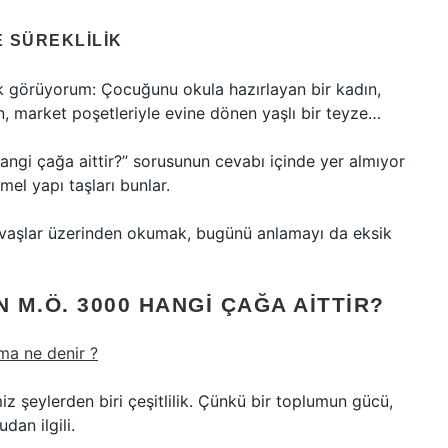
E SÜREKLILIK
ık görüyorum: Çocuğunu okula hazırlayan bir kadın,
n, market poşetleriyle evine dönen yaşlı bir teyze…
hangi çağa aittir?” sorusunun cevabı içinde yer almıyor
mel yapı taşları bunlar.
savaşlar üzerinden okumak, bugünü anlamayı da eksik
 M.Ö. 3000 HANGI ÇAĞA AITTIR?
ma ne denir ?
iz şeylerden biri çeşitlilik. Çünkü bir toplumun gücü,
udan ilgili.