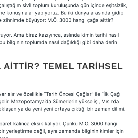
ıştığım sivil toplum kuruluşunda gün içinde eşitsizlik,
rine konuşmalar yapıyoruz. Bu iki dünya arasında gidip
le zihnimde büyüyor: M.Ö. 3000 hangi çağa aittir?
ruyor. Ama biraz kazıyınca, aslında kimin tarihi nasıl
 bu bilginin toplumda nasıl dağıldığı gibi daha derin
 AITTIR? TEMEL TARIHSEL
er alır ve özellikle “Tarih Öncesi Çağlar” ile “İlk Çağ
gelir. Mezopotamya’da Sümerlerin yükselişi, Mısır’da
klaşan ya da yeni yeni ortaya çıktığı bir zaman dilimi.
 ibaret kalınca eksik kalıyor. Çünkü M.Ö. 3000 hangi
ir yerleştirme değil, aynı zamanda bilginin kimler için