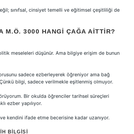
il; sınıfsal, cinsiyet temelli ve eğitimsel çeşitliliği de
M.Ö. 3000 HANGI ÇAĞA AITTIR?
olitik meseleleri düşünür. Ama bilgiye erişim de bunun
 sorusunu sadece ezberleyerek öğreniyor ama bağ
 Çünkü bilgi, sadece verilmekle eşitlenmiş olmuyor.
örüyorum. Bir okulda öğrenciler tarihsel süreçleri
lı ezber yapılıyor.
a ve kendini ifade etme becerisine kadar uzanıyor.
IH BILGISI