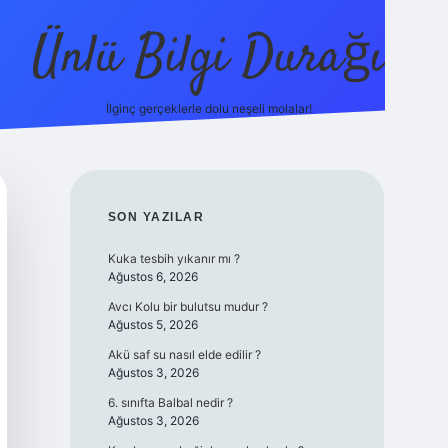
Ünlü Bilgi Durağı
İlginç gerçeklerle dolu neşeli molalar!
betci güncel 
SIDEBAR
SON YAZILAR
Kuka tesbih yıkanır mı ?
Ağustos 6, 2026
Avcı Kolu bir bulutsu mudur ?
Ağustos 5, 2026
Akü saf su nasıl elde edilir ?
Ağustos 3, 2026
6. sınıfta Balbal nedir ?
Ağustos 3, 2026