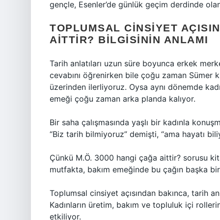
gençle, Esenler’de günlük geçim derdinde olan b
TOPLUMSAL CINSIYET AÇISIN
AITTIR? BILGISININ ANLAMI
Tarih anlatıları uzun süre boyunca erkek merk
cevabını öğrenirken bile çoğu zaman Sümer krall
üzerinden ilerliyoruz. Oysa aynı dönemde kadın
emeği çoğu zaman arka planda kalıyor.
Bir saha çalışmasında yaşlı bir kadınla konu
“Biz tarih bilmiyoruz” demişti, “ama hayatı b
Çünkü M.Ö. 3000 hangi çağa aittir? sorusu kit
mutfakta, bakım emeğinde bu çağın başka bir k
Toplumsal cinsiyet açısından bakınca, tarih anl
Kadınların üretim, bakım ve topluluk içi rolle
etkiliyor.