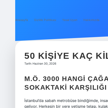
Anasayfa
Gizlilik Politikası
Yasal Uyarı
Hakkımızda
50 KIŞIYE KAÇ K
Tarih: Haziran 30, 2026
M.Ö. 3000 HANGI ÇAĞA
SOKAKTAKI KARŞILIĞI
İstanbul’da sabah metrobüse bindiğimde, insan
geliyor. Herkesin bir yere yetişme telaşı, kula