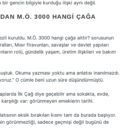
ir gencin bilgiyle kurduğu ilişki aynı değil.
DAN M.Ö. 3000 HANGI ÇAĞA
ezli kuruldu. M.Ö. 3000 hangi çağa aittir? sorusunun
arı, Mısır firavunları, savaşlar ve devlet yapıları
ların rolü, gündelik yaşam, üretim ilişkileri ve bakım
şmuştuk. Okuma yazması yoktu ama anlatısı inanılmazdı.
iliyoruz.” O cümle beni uzun süre düşündürmüştü.
aplarda İlk Çağ diye geçebilir ama sokakta, evde,
arşılığı var: görünmeyen emeklerin tarihi.
atısının eksik bırakılan kısmı tam da burada başlıyor.
rinin görünmezliği, sadece geçmişi değil bugünü de