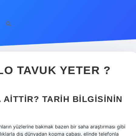
ILO TAVUK YETER ?
 AITTIR? TARIH BILGISININ
ların yüzlerine bakmak bazen bir saha araştırması gibi
klıklarla dış dünyadan kopma çabası, elinde telefonla