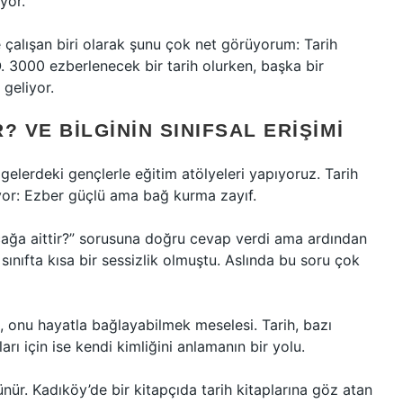
yor.
 çalışan biri olarak şunu çok net görüyorum: Tarih
.Ö. 3000 ezberlenecek bir tarih olurken, başka bir
 geliyor.
? VE BILGININ SINIFSAL ERIŞIMI
gelerdeki gençlerle eğitim atölyeleri yapıyoruz. Tarih
yor: Ezber güçlü ama bağ kurma zayıf.
ağa aittir?” sorusuna doğru cevap verdi ama ardından
sınıfta kısa bir sessizlik olmuştu. Aslında bu soru çok
 onu hayatla bağlayabilmek meselesi. Tarih, bazı
arı için ise kendi kimliğini anlamanın bir yolu.
ünür. Kadıköy’de bir kitapçıda tarih kitaplarına göz atan